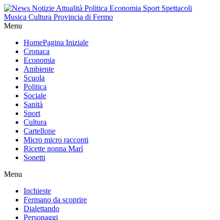
Menu
Home
Pagina Iniziale
Cronaca
Economia
Ambiente
Scuola
Politica
Sociale
Sanità
Sport
Cultura
Cartellone
Micro micro racconti
Ricette nonna Marì
Sonetti
Menu
Inchieste
Fermano da scoprire
Dialettando
Personaggi