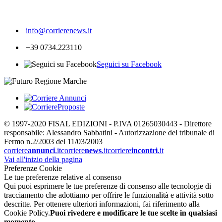
628
info@corrierenews.it
+39 0734.223110
Seguici su Facebook
© 1997-2020 FISAL EDIZIONI - P.IVA 01265030443 - Direttore
responsabile: Alessandro Sabbatini - Autorizzazione del tribunale di
Fermo n.2/2003 del 11/03/2003
corriere
annunci
.it
corriere
news
.it
corriere
incontri
.it
Vai all'inizio della pagina
Preferenze Cookie
Le tue preferenze relative al consenso
Qui puoi esprimere le tue preferenze di consenso alle tecnologie di
tracciamento che adottiamo per offrire le funzionalità e attività sotto
descritte. Per ottenere ulteriori informazioni, fai riferimento alla
Cookie Policy.
Puoi rivedere e modificare le tue scelte in qualsiasi
momento.