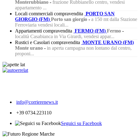
Monterubbiano
-
frazione Rubbianello centro, vendesi
appartamento ...
Locali commerciali compravendita
PORTO SAN
GIORGIO (FM)
Porto san giorgio
-
a 150 mt dalla Stazione
Ferroviaria vendesi locali...
Appartamenti compravendita
FERMO (FM)
Fermo
-
località Casabianca in Via Girardi, vendesi appar...
Rustici e Casolari compravendita
MONTE URANO (FM)
Monte urano
-
in aperta campagna non lontano dal centro,
proponi...
474
info@corrierenews.it
+39 0734.223110
Seguici su Facebook