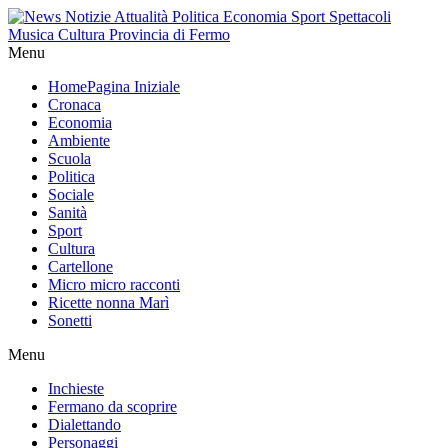
Menu
Home
Pagina Iniziale
Cronaca
Economia
Ambiente
Scuola
Politica
Sociale
Sanità
Sport
Cultura
Cartellone
Micro micro racconti
Ricette nonna Marì
Sonetti
Menu
Inchieste
Fermano da scoprire
Dialettando
Personaggi