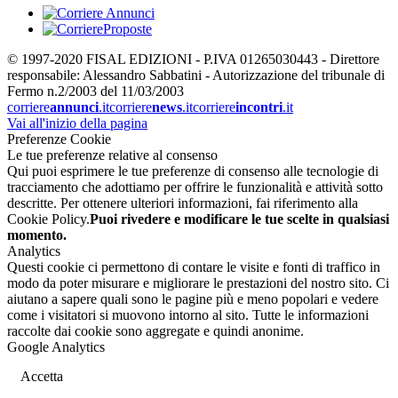
© 1997-2020 FISAL EDIZIONI - P.IVA 01265030443 - Direttore
responsabile: Alessandro Sabbatini - Autorizzazione del tribunale di
Fermo n.2/2003 del 11/03/2003
corriere
annunci
.it
corriere
news
.it
corriere
incontri
.it
Vai all'inizio della pagina
Preferenze Cookie
Le tue preferenze relative al consenso
Qui puoi esprimere le tue preferenze di consenso alle tecnologie di
tracciamento che adottiamo per offrire le funzionalità e attività sotto
descritte. Per ottenere ulteriori informazioni, fai riferimento alla
Cookie Policy.
Puoi rivedere e modificare le tue scelte in qualsiasi
momento.
Analytics
Questi cookie ci permettono di contare le visite e fonti di traffico in
modo da poter misurare e migliorare le prestazioni del nostro sito. Ci
aiutano a sapere quali sono le pagine più e meno popolari e vedere
come i visitatori si muovono intorno al sito. Tutte le informazioni
raccolte dai cookie sono aggregate e quindi anonime.
Google Analytics
Accetta