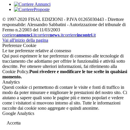
© 1997-2020 FISAL EDIZIONI - P.IVA 01265030443 - Direttore
responsabile: Alessandro Sabbatini - Autorizzazione del tribunale di
Fermo n.2/2003 del 11/03/2003
corriere
annunci
.it
corriere
news
.it
corriere
incontri
.it
Vai all'inizio della pagina
Preferenze Cookie
Le tue preferenze relative al consenso
Qui puoi esprimere le tue preferenze di consenso alle tecnologie di
tracciamento che adottiamo per offrire le funzionalità e attività sotto
descritte. Per ottenere ulteriori informazioni, fai riferimento alla
Cookie Policy.
Puoi rivedere e modificare le tue scelte in qualsiasi
momento.
Analytics
Questi cookie ci permettono di contare le visite e fonti di traffico in
modo da poter misurare e migliorare le prestazioni del nostro sito. Ci
aiutano a sapere quali sono le pagine più e meno popolari e vedere
come i visitatori si muovono intorno al sito. Tutte le informazioni
raccolte dai cookie sono aggregate e quindi anonime.
Google Analytics
Accetta