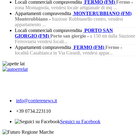
Locali commerciali compravendita
FERMO (FM)
Fermo
-
zona Montagnola, vendesi locale artigianale di mq ...
Appartamenti compravendita
MONTERUBBIANO (FM)
Monterubbiano
-
frazione Rubbianello centro, vendesi
appartamento ...
Locali commerciali compravendita
PORTO SAN
GIORGIO (FM)
Porto san giorgio
-
a 150 mt dalla Stazione
Ferroviaria vendesi locali...
Appartamenti compravendita
FERMO (FM)
Fermo
-
località Casabianca in Via Girardi, vendesi appar...
379
info@corrierenews.it
+39 0734.223110
Seguici su Facebook