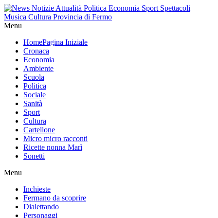
Menu
Home
Pagina Iniziale
Cronaca
Economia
Ambiente
Scuola
Politica
Sociale
Sanità
Sport
Cultura
Cartellone
Micro micro racconti
Ricette nonna Marì
Sonetti
Menu
Inchieste
Fermano da scoprire
Dialettando
Personaggi