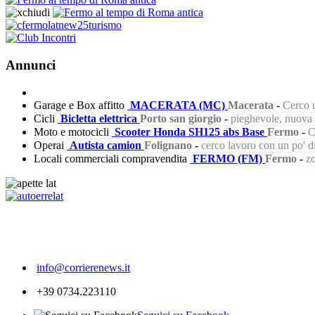
Annunci
Garage e Box affitto
MACERATA (MC)
Macerata
-
Cerco u
Cicli
Bicletta elettrica
Porto san giorgio
-
pieghevole, nuova s
Moto e motocicli
Scooter Honda SH125 abs Base
Fermo
-
C
Operai
Autista camion
Folignano
-
cerco lavoro con un po' 
Locali commerciali compravendita
FERMO (FM)
Fermo
-
zo
205
info@corrierenews.it
+39 0734.223110