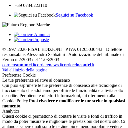
+39 0734.223110
Seguici su Facebook
© 1997-2020 FISAL EDIZIONI - P.IVA 01265030443 - Direttore
responsabile: Alessandro Sabbatini - Autorizzazione del tribunale di
Fermo n.2/2003 del 11/03/2003
corriere
annunci
.it
corriere
news
.it
corriere
incontri
.it
Vai all'inizio della pagina
Preferenze Cookie
Le tue preferenze relative al consenso
Qui puoi esprimere le tue preferenze di consenso alle tecnologie di
tracciamento che adottiamo per offrire le funzionalità e attività sotto
descritte. Per ottenere ulteriori informazioni, fai riferimento alla
Cookie Policy.
Puoi rivedere e modificare le tue scelte in qualsiasi
momento.
Analytics
Questi cookie ci permettono di contare le visite e fonti di traffico in
modo da poter misurare e migliorare le prestazioni del nostro sito. Ci
aiutano a sapere quali sono le pagine più e meno popolari e vedere