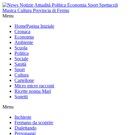
Menu
Home
Pagina Iniziale
Cronaca
Economia
Ambiente
Scuola
Politica
Sociale
Sanità
Sport
Cultura
Cartellone
Micro micro racconti
Ricette nonna Marì
Sonetti
Menu
Inchieste
Fermano da scoprire
Dialettando
Personaggi