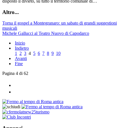
disposto il divieto, su tutto il territorio comunale di…
Altro...
Torna il gospel a Montegranaro: un sabato di grandi suggestioni
musicali
Michele Gallucci al Teatro Nuovo di Capodarco
Inizio
Indietro
1
2
3
4
5
6
7
8
9
10
Avanti
Fine
Pagina 4 di 62