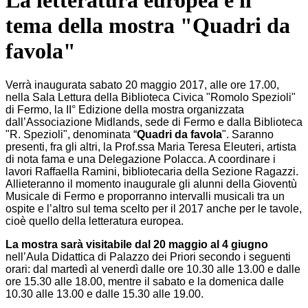
La letteratura europea è il
tema della mostra "Quadri da
favola"
Verrà inaugurata sabato 20 maggio 2017, alle ore 17.00,
nella Sala Lettura della Biblioteca Civica "Romolo Spezioli"
di Fermo, la II° Edizione della mostra organizzata
dall’Associazione Midlands, sede di Fermo e dalla Biblioteca
"R. Spezioli", denominata “
Quadri da favola
". Saranno
presenti, fra gli altri, la Prof.ssa Maria Teresa Eleuteri, artista
di nota fama e una Delegazione Polacca. A coordinare i
lavori Raffaella Ramini, bibliotecaria della Sezione Ragazzi.
Allieteranno il momento inaugurale gli alunni della Gioventù
Musicale di Fermo e proporranno intervalli musicali tra un
ospite e l’altro sul tema scelto per il 2017 anche per le tavole,
cioè quello della letteratura europea.
La mostra sarà visitabile dal 20 maggio al 4 giugno
nell’Aula Didattica di Palazzo dei Priori secondo i seguenti
orari: dal martedì al venerdì dalle ore 10.30 alle 13.00 e dalle
ore 15.30 alle 18.00, mentre il sabato e la domenica dalle
10.30 alle 13.00 e dalle 15.30 alle 19.00.