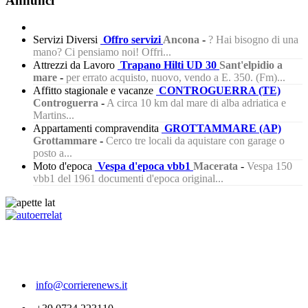
Annunci
Servizi Diversi
Offro servizi
Ancona
-
? Hai bisogno di una
mano? Ci pensiamo noi! Offri...
Attrezzi da Lavoro
Trapano Hilti UD 30
Sant'elpidio a
mare
-
per errato acquisto, nuovo, vendo a E. 350. (Fm)...
Affitto stagionale e vacanze
CONTROGUERRA (TE)
Controguerra
-
A circa 10 km dal mare di alba adriatica e
Martins...
Appartamenti compravendita
GROTTAMMARE (AP)
Grottammare
-
Cerco tre locali da aquistare con garage o
posto a...
Moto d'epoca
Vespa d'epoca vbb1
Macerata
-
Vespa 150
vbb1 del 1961 documenti d'epoca original...
370
info@corrierenews.it