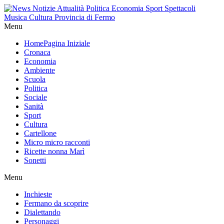
Menu
Home
Pagina Iniziale
Cronaca
Economia
Ambiente
Scuola
Politica
Sociale
Sanità
Sport
Cultura
Cartellone
Micro micro racconti
Ricette nonna Marì
Sonetti
Menu
Inchieste
Fermano da scoprire
Dialettando
Personaggi