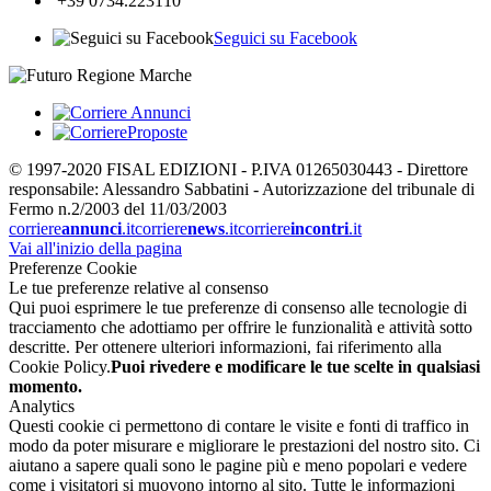
+39 0734.223110
Seguici su Facebook
© 1997-2020 FISAL EDIZIONI - P.IVA 01265030443 - Direttore
responsabile: Alessandro Sabbatini - Autorizzazione del tribunale di
Fermo n.2/2003 del 11/03/2003
corriere
annunci
.it
corriere
news
.it
corriere
incontri
.it
Vai all'inizio della pagina
Preferenze Cookie
Le tue preferenze relative al consenso
Qui puoi esprimere le tue preferenze di consenso alle tecnologie di
tracciamento che adottiamo per offrire le funzionalità e attività sotto
descritte. Per ottenere ulteriori informazioni, fai riferimento alla
Cookie Policy.
Puoi rivedere e modificare le tue scelte in qualsiasi
momento.
Analytics
Questi cookie ci permettono di contare le visite e fonti di traffico in
modo da poter misurare e migliorare le prestazioni del nostro sito. Ci
aiutano a sapere quali sono le pagine più e meno popolari e vedere
come i visitatori si muovono intorno al sito. Tutte le informazioni