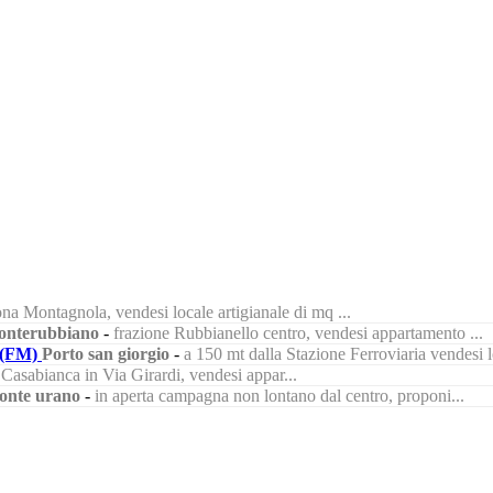
na Montagnola, vendesi locale artigianale di mq ...
nterubbiano
-
frazione Rubbianello centro, vendesi appartamento ...
(FM)
Porto san giorgio
-
a 150 mt dalla Stazione Ferroviaria vendesi lo
à Casabianca in Via Girardi, vendesi appar...
onte urano
-
in aperta campagna non lontano dal centro, proponi...