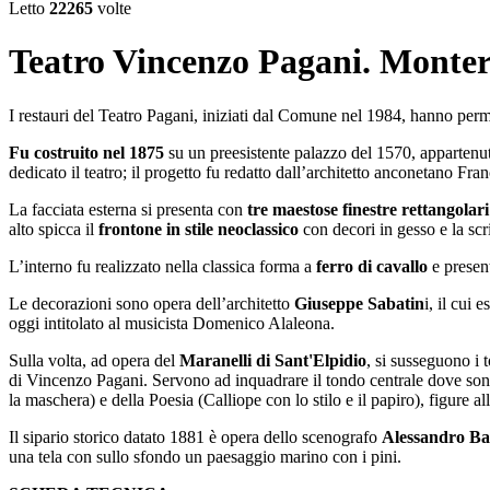
Letto
22265
volte
Teatro Vincenzo Pagani. Monte
I restauri del Teatro Pagani, iniziati dal Comune nel 1984, hanno perme
Fu costruito nel 1875
su un preesistente palazzo del 1570, appartenut
dedicato il teatro; il progetto fu redatto dall’architetto anconetano Fra
La facciata esterna si presenta con
tre maestose finestre rettangolari
alto spicca il
frontone in stile neoclassico
con decori in gesso e la scr
L’interno fu realizzato nella classica forma a
ferro di cavallo
e present
Le decorazioni sono opera dell’architetto
Giuseppe Sabatin
i, il cui 
oggi intitolato al musicista Domenico Alaleona.
Sulla volta, ad opera del
Maranelli di Sant'Elpidio
, si susseguono i 
di Vincenzo Pagani. Servono ad inquadrare il tondo centrale dove sono
la maschera) e della Poesia (Calliope con lo stilo e il papiro), figure al
Il sipario storico datato 1881 è opera dello scenografo
Alessandro Ba
una tela con sullo sfondo un paesaggio marino con i pini.