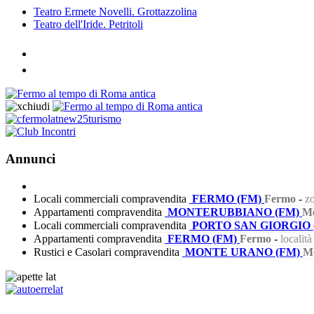
Teatro Ermete Novelli. Grottazzolina
Teatro dell'Iride. Petritoli
Annunci
Locali commerciali compravendita
FERMO (FM)
Fermo
-
zo
Appartamenti compravendita
MONTERUBBIANO (FM)
Mo
Locali commerciali compravendita
PORTO SAN GIORGIO 
Appartamenti compravendita
FERMO (FM)
Fermo
-
localit
Rustici e Casolari compravendita
MONTE URANO (FM)
M