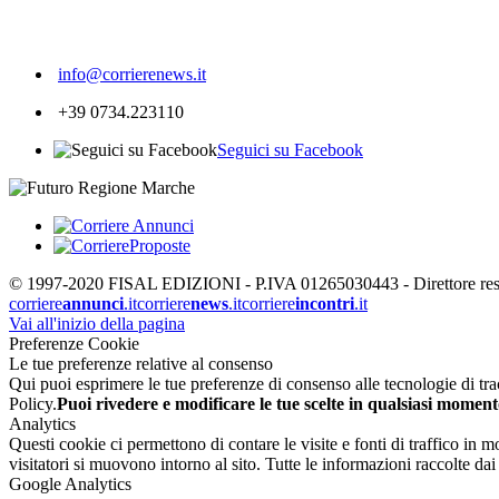
416
info@corrierenews.it
+39 0734.223110
Seguici su Facebook
© 1997-2020 FISAL EDIZIONI - P.IVA 01265030443 - Direttore respon
corriere
annunci
.it
corriere
news
.it
corriere
incontri
.it
Vai all'inizio della pagina
Preferenze Cookie
Le tue preferenze relative al consenso
Qui puoi esprimere le tue preferenze di consenso alle tecnologie di tracc
Policy.
Puoi rivedere e modificare le tue scelte in qualsiasi moment
Analytics
Questi cookie ci permettono di contare le visite e fonti di traffico in
visitatori si muovono intorno al sito. Tutte le informazioni raccolte d
Google Analytics