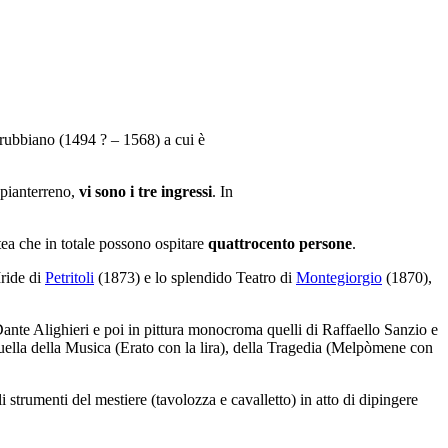
erubbiano (1494 ? – 1568) a cui è
l pianterreno,
vi sono i tre ingressi
. In
atea che in totale possono ospitare
quattrocento persone
.
Iride di
Petritoli
(1873) e lo splendido Teatro di
Montegiorgio
(1870),
 Dante Alighieri e poi in pittura monocroma quelli di Raffaello Sanzio e
uella della Musica (Erato con la lira), della Tragedia (Melpòmene con
strumenti del mestiere (tavolozza e cavalletto) in atto di dipingere