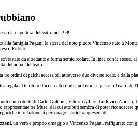
rubbiano
sso la riapertura del teatro nel 1999.
o alla famiglia Pagani, la stessa del noto pittore Vincenzo nato a Mont
ncesco Ridolfi.
sovrastate da altrettante a forma semicircolare. In linea con le stesse, a
itta del nome del teatro.
a tre ordini di palchi accessibili attraverso due diverse scale, e dalla pl
estro regala al territorio Piceno altri due capolavori: il piccolo Teatro dell'
tondi con i ritratti di Carlo Goldoni, Vittorio Alfieri, Ludovico Ariosto,
 rappresentate tre Muse, dai cui attributi sembra di poter riconoscere q
legoriche in relazione ai personaggi storici rappresentati.
zzani
, un vero e proprio omaggio a Vincenzo Pagani, raffigurato con gli 