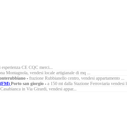
di esperienza CE CQC merci...
na Montagnola, vendesi locale artigianale di mq ...
nterubbiano
-
frazione Rubbianello centro, vendesi appartamento ...
(FM)
Porto san giorgio
-
a 150 mt dalla Stazione Ferroviaria vendesi lo
à Casabianca in Via Girardi, vendesi appar...