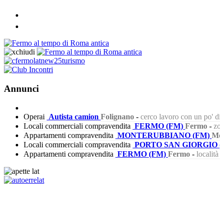
Annunci
Operai
Autista camion
Folignano
-
cerco lavoro con un po' 
Locali commerciali compravendita
FERMO (FM)
Fermo
-
zo
Appartamenti compravendita
MONTERUBBIANO (FM)
Mo
Locali commerciali compravendita
PORTO SAN GIORGIO 
Appartamenti compravendita
FERMO (FM)
Fermo
-
localit
556