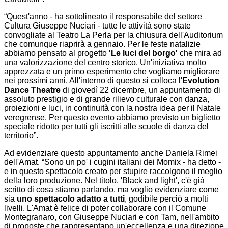
“Quest'anno - ha sottolineato il responsabile del settore
Cultura Giuseppe Nuciari - tutte le attività sono state
convogliate al Teatro La Perla per la chiusura dell'Auditorium
che comunque riaprirà a gennaio. Per le feste natalizie
abbiamo pensato al progetto
'Le luci del borgo'
che mira ad
una valorizzazione del centro storico. Un'iniziativa molto
apprezzata e un primo esperimento che vogliamo migliorare
nei prossimi anni. All'interno di questo si colloca l'
Evolution
Dance Theatre
di giovedì 22 dicembre, un appuntamento di
assoluto prestigio e di grande rilievo culturale con danza,
proiezioni e luci, in continuità con la nostra idea per il Natale
veregrense. Per questo evento abbiamo previsto un biglietto
speciale ridotto per tutti gli iscritti alle scuole di danza del
territorio”.
Ad evidenziare questo appuntamento anche Daniela Rimei
dell'Amat. “Sono un po' i cugini italiani dei Momix - ha detto -
e in questo spettacolo creato per stupire raccolgono il meglio
della loro produzione. Nel titolo, 'Black and light', c'è già
scritto di cosa stiamo parlando, ma voglio evidenziare come
sia
uno spettacolo adatto a tutti
, godibile perciò a molti
livelli. L'Amat è felice di poter collaborare con il Comune
Montegranaro, con Giuseppe Nuciari e con Tam, nell'ambito
di proposte che rappresentano un'eccellenza e una direzione