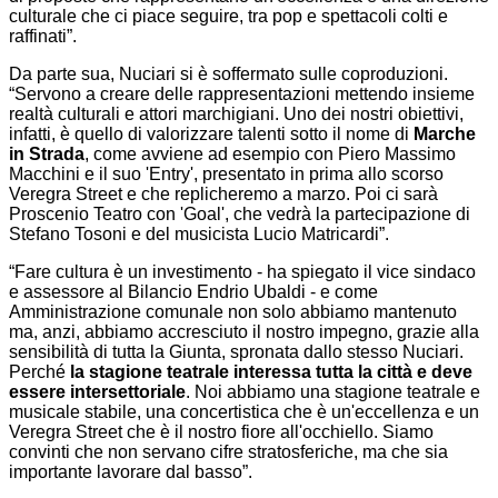
culturale che ci piace seguire, tra pop e spettacoli colti e
raffinati”.
Da parte sua, Nuciari si è soffermato sulle coproduzioni.
“Servono a creare delle rappresentazioni mettendo insieme
realtà culturali e attori marchigiani. Uno dei nostri obiettivi,
infatti, è quello di valorizzare talenti sotto il nome di
Marche
in Strada
, come avviene ad esempio con Piero Massimo
Macchini e il suo 'Entry', presentato in prima allo scorso
Veregra Street e che replicheremo a marzo. Poi ci sarà
Proscenio Teatro con 'Goal', che vedrà la partecipazione di
Stefano Tosoni e del musicista Lucio Matricardi”.
“Fare cultura è un investimento - ha spiegato il vice sindaco
e assessore al Bilancio Endrio Ubaldi - e come
Amministrazione comunale non solo abbiamo mantenuto
ma, anzi, abbiamo accresciuto il nostro impegno, grazie alla
sensibilità di tutta la Giunta, spronata dallo stesso Nuciari.
Perché
la stagione teatrale interessa tutta la città e deve
essere intersettoriale
. Noi abbiamo una stagione teatrale e
musicale stabile, una concertistica che è un'eccellenza e un
Veregra Street che è il nostro fiore all'occhiello. Siamo
convinti che non servano cifre stratosferiche, ma che sia
importante lavorare dal basso”.