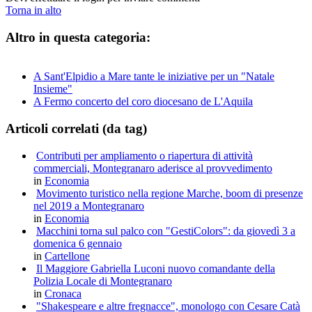
Torna in alto
Altro in questa categoria:
A Sant'Elpidio a Mare tante le iniziative per un "Natale
Insieme"
A Fermo concerto del coro diocesano de L'Aquila
Articoli correlati (da tag)
Contributi per ampliamento o riapertura di attività
commerciali, Montegranaro aderisce al provvedimento
in
Economia
Movimento turistico nella regione Marche, boom di presenze
nel 2019 a Montegranaro
in
Economia
Macchini torna sul palco con "GestiColors": da giovedì 3 a
domenica 6 gennaio
in
Cartellone
Il Maggiore Gabriella Luconi nuovo comandante della
Polizia Locale di Montegranaro
in
Cronaca
"Shakespeare e altre fregnacce", monologo con Cesare Catà