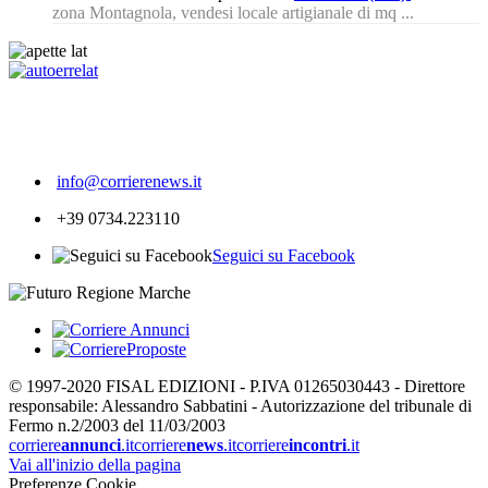
zona Montagnola, vendesi locale artigianale di mq ...
354
info@corrierenews.it
+39 0734.223110
Seguici su Facebook
© 1997-2020 FISAL EDIZIONI - P.IVA 01265030443 - Direttore
responsabile: Alessandro Sabbatini - Autorizzazione del tribunale di
Fermo n.2/2003 del 11/03/2003
corriere
annunci
.it
corriere
news
.it
corriere
incontri
.it
Vai all'inizio della pagina
Preferenze Cookie