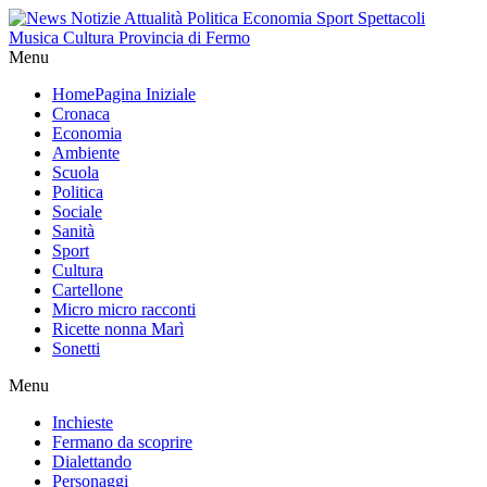
Menu
Home
Pagina Iniziale
Cronaca
Economia
Ambiente
Scuola
Politica
Sociale
Sanità
Sport
Cultura
Cartellone
Micro micro racconti
Ricette nonna Marì
Sonetti
Menu
Inchieste
Fermano da scoprire
Dialettando
Personaggi