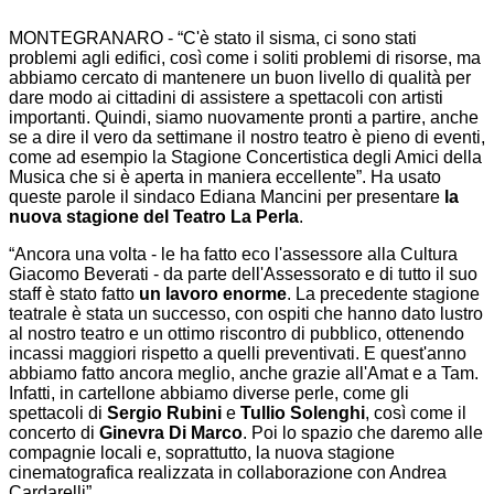
MONTEGRANARO -
“C'è stato il sisma, ci sono stati
problemi agli edifici, così come i soliti problemi di risorse, ma
abbiamo cercato di mantenere un buon livello di qualità per
dare modo ai cittadini di assistere a spettacoli con artisti
importanti. Quindi, siamo nuovamente pronti a partire, anche
se a dire il vero da settimane il nostro teatro è pieno di eventi,
come ad esempio la Stagione Concertistica degli Amici della
Musica che si è aperta in maniera eccellente”. Ha usato
queste parole il sindaco Ediana Mancini per presentare
la
nuova stagione del Teatro La Perla
.
“Ancora una volta - le ha fatto eco l'assessore alla Cultura
Giacomo Beverati -
da parte dell'Assessorato e di tutto il suo
staff è stato fatto
un lavoro enorme
. La precedente stagione
teatrale è stata un successo, con ospiti che hanno dato lustro
al nostro teatro e un ottimo riscontro di pubblico, ottenendo
incassi maggiori rispetto a quelli preventivati. E quest'anno
abbiamo fatto ancora meglio, anche grazie all'Amat e a Tam.
Infatti, in cartellone abbiamo diverse perle, come gli
spettacoli di
Sergio Rubini
e
Tullio Solenghi
, così come il
concerto di
Ginevra Di Marco
. Poi lo spazio che daremo alle
compagnie locali e, soprattutto, la nuova stagione
cinematografica realizzata in collaborazione con Andrea
Cardarelli”.