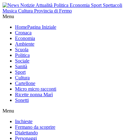
Menu
Home
Pagina Iniziale
Cronaca
Economia
Ambiente
Scuola
Politica
Sociale
Sanità
Sport
Cultura
Cartellone
Micro micro racconti
Ricette nonna Marì
Sonetti
Menu
Inchieste
Fermano da scoprire
Dialettando
Personaggi