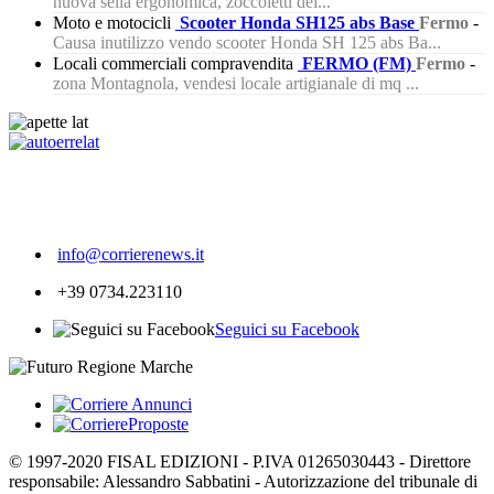
nuova sella ergonomica, zoccoletti dei...
Moto e motocicli
Scooter Honda SH125 abs Base
Fermo
-
Causa inutilizzo vendo scooter Honda SH 125 abs Ba...
Locali commerciali compravendita
FERMO (FM)
Fermo
-
zona Montagnola, vendesi locale artigianale di mq ...
312
info@corrierenews.it
+39 0734.223110
Seguici su Facebook
© 1997-2020 FISAL EDIZIONI - P.IVA 01265030443 - Direttore
responsabile: Alessandro Sabbatini - Autorizzazione del tribunale di