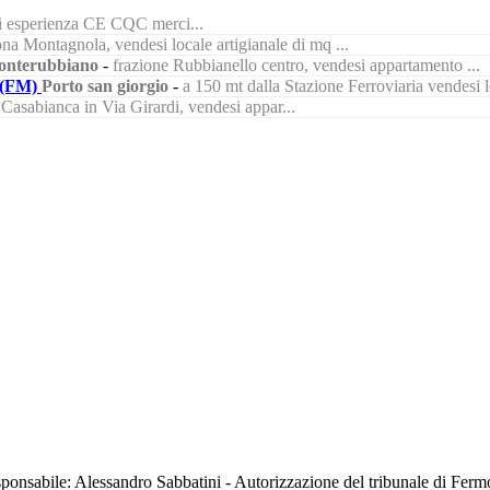
di esperienza CE CQC merci...
na Montagnola, vendesi locale artigianale di mq ...
nterubbiano
-
frazione Rubbianello centro, vendesi appartamento ...
(FM)
Porto san giorgio
-
a 150 mt dalla Stazione Ferroviaria vendesi lo
à Casabianca in Via Girardi, vendesi appar...
sabile: Alessandro Sabbatini - Autorizzazione del tribunale di Ferm