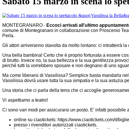
Sabato 15 marzo in scena lo spe
MONTEGRANARO -
Eccoci arrivati all’ultimo appuntam
comune di Montegranaro in collaborazione con Proscenio Teatro
Perla.
Gli attori arriveranno stavolta da molto lontano: ci intratter
Una bella bambina! Certo che è proprio fortunata a essere cos
di brutto. Invece no, la sua bellezza e la sua gentilezza provoch
perché tutti la vorrebbero sposare e non degnano di uno sguardo 
Ma come liberarsi di Vassilissa? Semplice basta mandarla nel b
Vassilissa dovrà usare tutta la sua simpatia e la sua astuzia per 
Una storia che ci parla della terra che ci accoglie generosame
Vi aspettiamo a teatro!
Ci sono vari modi per assicurarsi un posto. E’ infatti possibile a
online su ciaotickets: https://www.ciaotickets.com/it/biglie
presso i rivenditori autorizzati ciaotickets.