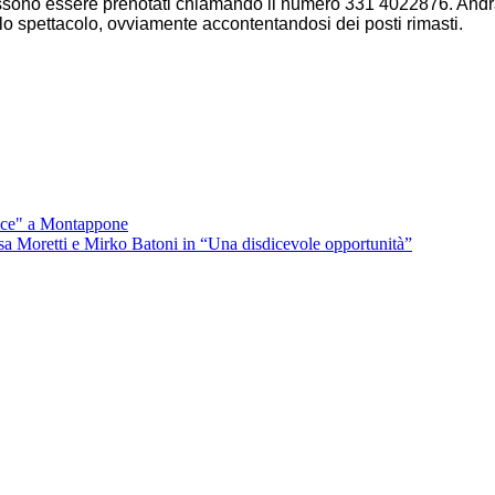
ono essere prenotati chiamando il numero 331 4022876. Andranno 
lo spettacolo, ovviamente accontentandosi dei posti rimasti.
lice" a Montappone
issa Moretti e Mirko Batoni in “Una disdicevole opportunità”