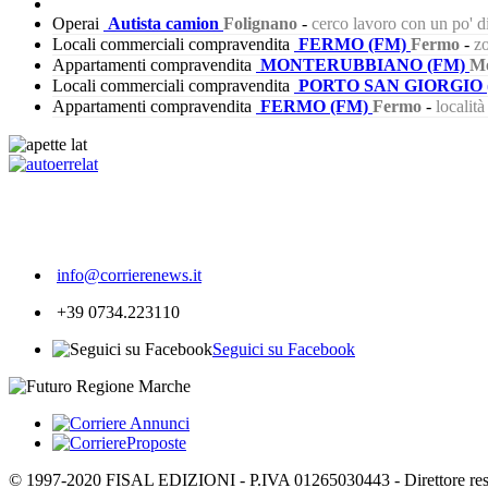
Operai
Autista camion
Folignano
-
cerco lavoro con un po' 
Locali commerciali compravendita
FERMO (FM)
Fermo
-
zo
Appartamenti compravendita
MONTERUBBIANO (FM)
Mo
Locali commerciali compravendita
PORTO SAN GIORGIO 
Appartamenti compravendita
FERMO (FM)
Fermo
-
localit
190
info@corrierenews.it
+39 0734.223110
Seguici su Facebook
© 1997-2020 FISAL EDIZIONI - P.IVA 01265030443 - Direttore respon