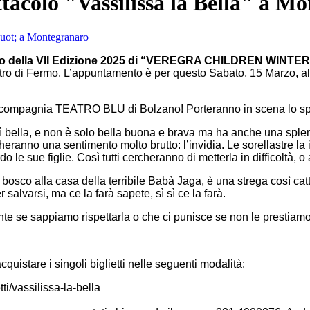
ttacolo "Vassilissa la Bella" a M
ento della VII Edizione 2025 di “VEREGRA CHILDREN WINTER
 di Fermo. L’appuntamento è per questo Sabato, 15 Marzo, alle o
rà la compagnia TEATRO BLU di Bolzano! Porteranno in scena lo s
ì bella, e non è solo bella buona e brava ma ha anche una sple
eranno una sentimento molto brutto: l’invidia. Le sorellastre la i
le sue figlie. Così tutti cercheranno di metterla in difficoltà, o 
osco alla casa della terribile Babà Jaga, è una strega così catt
salvarsi, ma ce la farà sapete, sì sì ce la farà.
nte se sappiamo rispettarla o che ci punisce se non le prestiamo
cquistare i singoli biglietti nelle seguenti modalità:
tti/vassilissa-la-bella