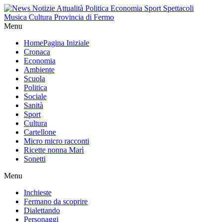
Menu
Home
Pagina Iniziale
Cronaca
Economia
Ambiente
Scuola
Politica
Sociale
Sanità
Sport
Cultura
Cartellone
Micro micro racconti
Ricette nonna Marì
Sonetti
Menu
Inchieste
Fermano da scoprire
Dialettando
Personaggi