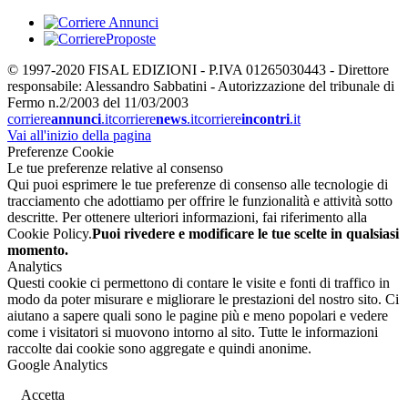
© 1997-2020 FISAL EDIZIONI - P.IVA 01265030443 - Direttore
responsabile: Alessandro Sabbatini - Autorizzazione del tribunale di
Fermo n.2/2003 del 11/03/2003
corriere
annunci
.it
corriere
news
.it
corriere
incontri
.it
Vai all'inizio della pagina
Preferenze Cookie
Le tue preferenze relative al consenso
Qui puoi esprimere le tue preferenze di consenso alle tecnologie di
tracciamento che adottiamo per offrire le funzionalità e attività sotto
descritte. Per ottenere ulteriori informazioni, fai riferimento alla
Cookie Policy.
Puoi rivedere e modificare le tue scelte in qualsiasi
momento.
Analytics
Questi cookie ci permettono di contare le visite e fonti di traffico in
modo da poter misurare e migliorare le prestazioni del nostro sito. Ci
aiutano a sapere quali sono le pagine più e meno popolari e vedere
come i visitatori si muovono intorno al sito. Tutte le informazioni
raccolte dai cookie sono aggregate e quindi anonime.
Google Analytics
Accetta