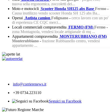
nuova sella ergonomica, zoccoletti dei...
Moto e motocicli
Scooter Honda SH125 abs Base
Fermo
-
Causa inutilizzo vendo scooter Honda SH 125 abs Ba...
Operai
Autista camion
Folignano
-
cerco lavoro con un po'
di esperienza CE CQC merci...
Locali commerciali compravendita
FERMO (FM)
Fermo
-
zona Montagnola, vendesi locale artigianale di mq ...
Appartamenti compravendita
MONTERUBBIANO (FM)
Monterubbiano
-
frazione Rubbianello centro, vendesi
appartamento ...
597
info@corrierenews.it
+39 0734.223110
Seguici su Facebook