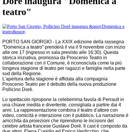
Dorè inaugura "Domenica a
teatro"
PORTO SAN GIORGIO - La XXIX edizione della rassegna
“Domenica a teatro” prenderà il via il 9 novembre con inizio
alle ore 17 (ingresso in sala previsto alle 16:30). Questa
storica iniziativa, promossa da Proscenio Teatro in
collaborazione con il Comune, è riconosciuta come la più
longeva stagione di teatro per ragazzi e famiglie nella parte
sud della Regione.
L'apertura della stagione è affidata alla compagnia
Proscenio Teatro per il debutto della nuova produzione
Pollicino Dorè.
Lo spettacolo ripropone la celeberrima favola di Perrault in
una chiave inedita e divertente, consigliata a partire dai 4
anni. La rappresentazione combina il teatro d'attore con
video, comicità e interazione con il pubblico. La narrazione è
arricchita da proiezioni che riprendono le incisioni del
celebre artista francese Gustave Doré. Il cast è composto da
due attori, Elena Cupidio ed Enrico Verdicchio, che