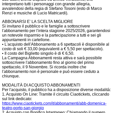
interpretano tutti i personaggi con grande allegria,
avvalendosi della regia di Stefano Tosoni (esto di Marco
Renzi e musiche di Lucio Matricardi).
ABBONARSI E' LA SCELTA MIGLIORE
Si invitano il pubblico e le famiglie a sottoscrivere
l'abbonamento per l'intera stagione 2025/2026, garantendosi
un notevole risparmio e la partecipazione a tutti e sei gli
appuntamenti in cartellone.
• L'acquisto dell'Abbonamento a 6 spettacoli è disponibile al
costo di soli € 33,00 (equivalenti a € 5,50 per spettacolo).
• Il costo del Biglietto singolo è di € 6,50.
La Campagna Abbonamenti resta attiva e sarà possibile
sottoscrivere l'abbonamento fino al giorno del primo
spettacolo, il 9 Novembre. Si ricorda inoltre che
l'abbonamento non è personale e può essere ceduto a
chiunque.
MODALITÀ DI ACQUISTO ABBONAMENTI
Per l'acquisto, il pubblico ha a disposizione diverse modalità:
1. Acquisto On Line: Tramite il circuito Ciaotickets, cliccando
sul link dedicato:
https://www.ciaotickets.com/it/abbonamenti/abb-domenica-
teatro-porto-san-giorgio
2. Acquisto con Bonifico Istantaneo: Chiamando il numero