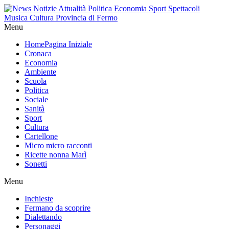
Menu
Home
Pagina Iniziale
Cronaca
Economia
Ambiente
Scuola
Politica
Sociale
Sanità
Sport
Cultura
Cartellone
Micro micro racconti
Ricette nonna Marì
Sonetti
Menu
Inchieste
Fermano da scoprire
Dialettando
Personaggi