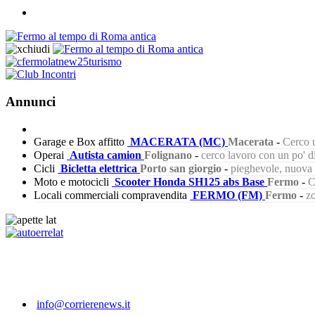
Annunci
Garage e Box affitto
MACERATA (MC)
Macerata
-
Cerco u
Operai
Autista camion
Folignano
-
cerco lavoro con un po' 
Cicli
Bicletta elettrica
Porto san giorgio
-
pieghevole, nuova s
Moto e motocicli
Scooter Honda SH125 abs Base
Fermo
-
C
Locali commerciali compravendita
FERMO (FM)
Fermo
-
zo
351
info@corrierenews.it