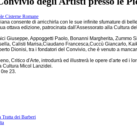
 Convivio degli Artisti presso le 
iana consente di arricchirla con le sue infinite sfumature di bel
lla sua ottava edizione, patrocinata dall'Assessorato alla Cultura
 Amici Giuseppe, Appoggetti Paolo, Bonanni Margherita, Zummo S
ossella, Calisti Marisa,Ciaudano Francesca,Cuccù Giancarlo, Ka
orberto Dionisi, tra i fondatori del Convivio, che è venuto a manc
no, Critico d'Arte, introdurrà ed illustrerà le opere d'arte ed i lor
a Cultura Micol Lanzidei.
 0re 23.
 Tratta dei Barberi
lta