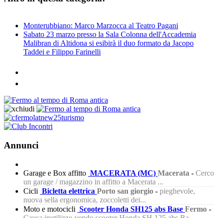
Monterubbiano: Marco Marzocca al Teatro Pagani
Sabato 23 marzo presso la Sala Colonna dell'Accademia
Malibran di Altidona si esibirà il duo formato da Jacopo
Taddei e Filippo Farinelli
Annunci
Garage e Box affitto
MACERATA (MC)
Macerata
-
Cerco
un garage / magazzino in affitto a Macerata ...
Cicli
Bicletta elettrica
Porto san giorgio
-
pieghevole,
nuova sella ergonomica, zoccoletti dei...
Moto e motocicli
Scooter Honda SH125 abs Base
Fermo
-
Causa inutilizzo vendo scooter Honda SH 125 abs Ba...