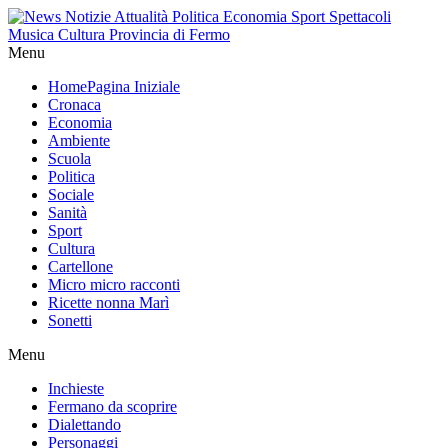
Menu
Home
Pagina Iniziale
Cronaca
Economia
Ambiente
Scuola
Politica
Sociale
Sanità
Sport
Cultura
Cartellone
Micro micro racconti
Ricette nonna Marì
Sonetti
Menu
Inchieste
Fermano da scoprire
Dialettando
Personaggi