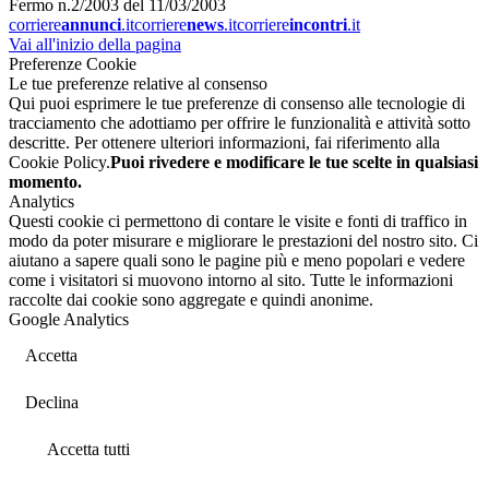
Fermo n.2/2003 del 11/03/2003
corriere
annunci
.it
corriere
news
.it
corriere
incontri
.it
Vai all'inizio della pagina
Preferenze Cookie
Le tue preferenze relative al consenso
Qui puoi esprimere le tue preferenze di consenso alle tecnologie di
tracciamento che adottiamo per offrire le funzionalità e attività sotto
descritte. Per ottenere ulteriori informazioni, fai riferimento alla
Cookie Policy.
Puoi rivedere e modificare le tue scelte in qualsiasi
momento.
Analytics
Questi cookie ci permettono di contare le visite e fonti di traffico in
modo da poter misurare e migliorare le prestazioni del nostro sito. Ci
aiutano a sapere quali sono le pagine più e meno popolari e vedere
come i visitatori si muovono intorno al sito. Tutte le informazioni
raccolte dai cookie sono aggregate e quindi anonime.
Google Analytics
Accetta
Declina
Accetta tutti