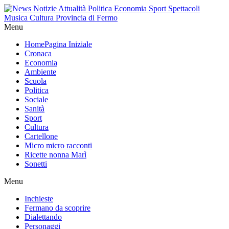
Menu
Home
Pagina Iniziale
Cronaca
Economia
Ambiente
Scuola
Politica
Sociale
Sanità
Sport
Cultura
Cartellone
Micro micro racconti
Ricette nonna Marì
Sonetti
Menu
Inchieste
Fermano da scoprire
Dialettando
Personaggi