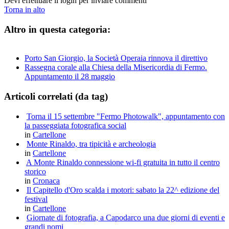
Devi effettuare il login per inviare commenti
Torna in alto
Altro in questa categoria:
Porto San Giorgio, la Società Operaia rinnova il direttivo
Rassegna corale alla Chiesa della Misericordia di Fermo.
Appuntamento il 28 maggio
Articoli correlati (da tag)
Torna il 15 settembre "Fermo Photowalk", appuntamento con
la passeggiata fotografica social
in
Cartellone
Monte Rinaldo, tra tipicità e archeologia
in
Cartellone
A Monte Rinaldo connessione wi-fi gratuita in tutto il centro
storico
in
Cronaca
Il Capitello d'Oro scalda i motori: sabato la 22^ edizione del
festival
in
Cartellone
Giornate di fotografia, a Capodarco una due giorni di eventi e
grandi nomi