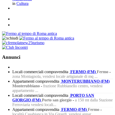
in
Cultura
Annunci
Locali commerciali compravendita
FERMO (FM)
Fermo
-
zona Montagnola, vendesi locale artigianale di mq ...
Appartamenti compravendita
MONTERUBBIANO (FM)
Monterubbiano
-
frazione Rubbianello centro, vendesi
appartamento ...
Locali commerciali compravendita
PORTO SAN
GIORGIO (FM)
Porto san giorgio
-
a 150 mt dalla Stazione
Ferroviaria vendesi locali...
Appartamenti compravendita
FERMO (FM)
Fermo
-
località Casabianca in Via Girardi, vendesi appar...