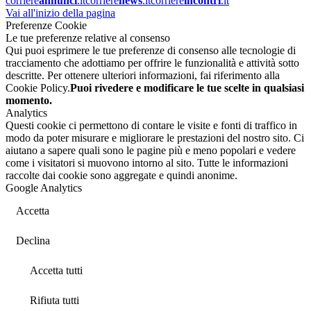
corriere
annunci
.it
corriere
news
.it
corriere
incontri
.it
Vai all'inizio della pagina
Preferenze Cookie
Le tue preferenze relative al consenso
Qui puoi esprimere le tue preferenze di consenso alle tecnologie di
tracciamento che adottiamo per offrire le funzionalità e attività sotto
descritte. Per ottenere ulteriori informazioni, fai riferimento alla
Cookie Policy.
Puoi rivedere e modificare le tue scelte in qualsiasi
momento.
Analytics
Questi cookie ci permettono di contare le visite e fonti di traffico in
modo da poter misurare e migliorare le prestazioni del nostro sito. Ci
aiutano a sapere quali sono le pagine più e meno popolari e vedere
come i visitatori si muovono intorno al sito. Tutte le informazioni
raccolte dai cookie sono aggregate e quindi anonime.
Google Analytics
Accetta
Declina
Accetta tutti
Rifiuta tutti