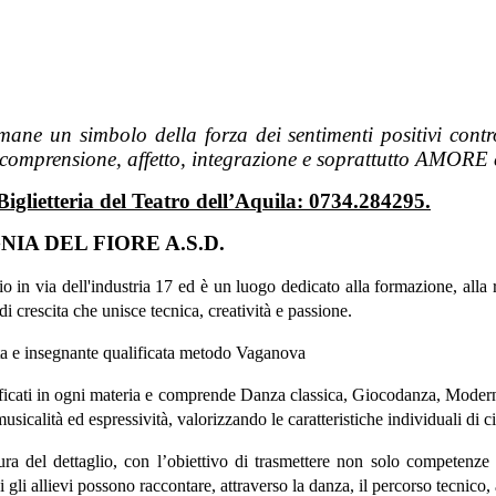
imane un simbolo della forza dei sentimenti positivi contro 
i comprensione, affetto, integrazione e soprattutto AMORE 
 Biglietteria del Teatro dell’Aquila: 0734.284295.
A DEL FIORE A.S.D.
 via dell'industria 17 ed è un luogo dedicato alla formazione, alla ric
i crescita che unisce tecnica, creatività e passione.
sta e insegnante qualificata metodo Vaganova
lificati in ogni materia e comprende Danza classica, Giocodanza, Modern
icalità ed espressività, valorizzando le caratteristiche individuali di c
 cura del dettaglio, con l’obiettivo di trasmettere non solo competen
i gli allievi possono raccontare, attraverso la danza, il percorso tecnico