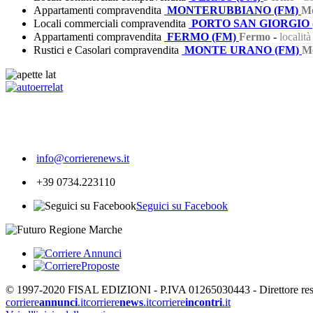
Appartamenti compravendita
MONTERUBBIANO (FM)
Mo
Locali commerciali compravendita
PORTO SAN GIORGIO 
Appartamenti compravendita
FERMO (FM)
Fermo
-
localit
Rustici e Casolari compravendita
MONTE URANO (FM)
M
559
info@corrierenews.it
+39 0734.223110
Seguici su Facebook
© 1997-2020 FISAL EDIZIONI - P.IVA 01265030443 - Direttore respon
corriere
annunci
.it
corriere
news
.it
corriere
incontri
.it