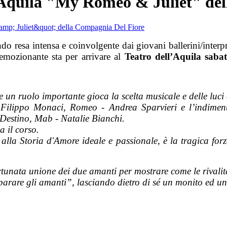
ll'Aquila "My Romeo & Juliet" de
resa intensa e coinvolgente dai giovani ballerini/interpr
mozionante sta per arrivare al
Teatro dell’Aquila saba
ie un ruolo importante gioca la scelta musicale e delle lu
Filippo Monaci, Romeo - Andrea Sparvieri e l’indimenti
 Destino, Mab - Natalie Bianchi.
a il corso.
alla Storia d'Amore ideale e passionale, è la tragica forz
a unione dei due amanti per mostrare come le rivalità e i
arare gli amanti”, lasciando dietro di sé un monito ed un u