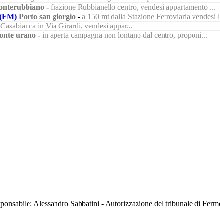
nterubbiano
-
frazione Rubbianello centro, vendesi appartamento ...
(FM)
Porto san giorgio
-
a 150 mt dalla Stazione Ferroviaria vendesi lo
à Casabianca in Via Girardi, vendesi appar...
onte urano
-
in aperta campagna non lontano dal centro, proponi...
sabile: Alessandro Sabbatini - Autorizzazione del tribunale di Ferm