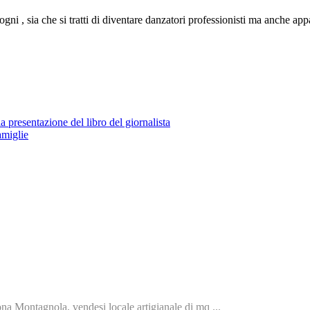
gni , sia che si tratti di diventare danzatori professionisti ma anche ap
 presentazione del libro del giornalista
amiglie
na Montagnola, vendesi locale artigianale di mq ...