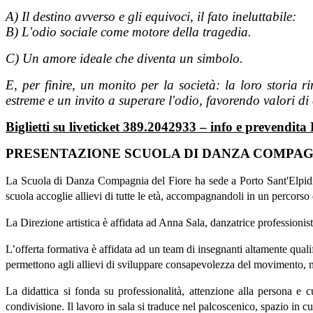
A) Il destino avverso e gli equivoci, il fato ineluttabile:
B) L'odio sociale come motore della tragedia.
C) Un amore ideale che diventa un simbolo.
E, per finire, un monito per la società: la loro storia r
estreme e un invito a superare l'odio, favorendo valori d
Biglietti su liveticket 389.2042933 – info e prevendita
PRESENTAZIONE SCUOLA DI DANZA COMPAGNI
La Scuola di Danza Compagnia del Fiore ha sede a Porto Sant'Elpidio in
scuola accoglie allievi di tutte le età, accompagnandoli in un percorso d
La Direzione artistica è affidata ad Anna Sala, danzatrice professioni
L’offerta formativa è affidata ad un team di insegnanti altamente qua
permettono agli allievi di sviluppare consapevolezza del movimento, mus
La didattica si fonda su professionalità, attenzione alla persona e
condivisione. Il lavoro in sala si traduce nel palcoscenico, spazio in cu