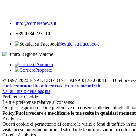
1267
info@corrierenews.it
+39 0734.223110
Seguici su Facebook
© 1997-2020 FISAL EDIZIONI - P.IVA 01265030443 - Direttore respon
corriere
annunci
.it
corriere
news
.it
corriere
incontri
.it
Vai all'inizio della pagina
Preferenze Cookie
Le tue preferenze relative al consenso
Qui puoi esprimere le tue preferenze di consenso alle tecnologie di tracc
Policy.
Puoi rivedere e modificare le tue scelte in qualsiasi moment
Analytics
Questi cookie ci permettono di contare le visite e fonti di traffico in
visitatori si muovono intorno al sito. Tutte le informazioni raccolte d
Google Analytics