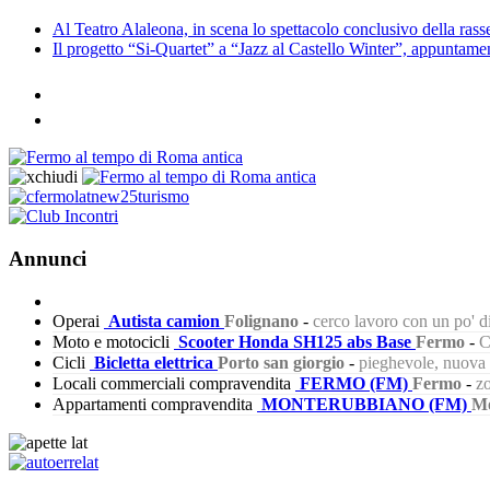
Al Teatro Alaleona, in scena lo spettacolo conclusivo della ra
Il progetto “Si-Quartet” a “Jazz al Castello Winter”, appuntam
Annunci
Operai
Autista camion
Folignano
-
cerco lavoro con un po' 
Moto e motocicli
Scooter Honda SH125 abs Base
Fermo
-
C
Cicli
Bicletta elettrica
Porto san giorgio
-
pieghevole, nuova s
Locali commerciali compravendita
FERMO (FM)
Fermo
-
zo
Appartamenti compravendita
MONTERUBBIANO (FM)
Mo