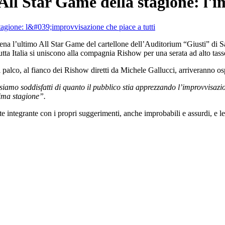
All Star Game della stagione: l'i
ena l’ultimo All Star Game del cartellone dell’Auditorium “Giusti” di S
utta Italia si uniscono alla compagnia Rishow per una serata ad alto tass
alco, al fianco dei Rishow diretti da Michele Gallucci, arriveranno ospiti
 siamo soddisfatti di quanto il pubblico stia apprezzando l’improvvisazio
sima stagione”.
 integrante con i propri suggerimenti, anche improbabili e assurdi, e le 