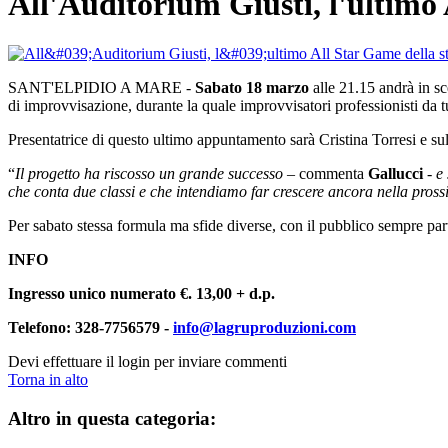
All'Auditorium Giusti, l'ultimo 
SANT'ELPIDIO A MARE -
Sabato 18 marzo
alle 21.15 andrà in sc
di improvvisazione, durante la quale improvvisatori professionisti da t
Presentatrice di questo ultimo appuntamento sarà Cristina Torresi e sul p
“
Il progetto ha riscosso un grande successo
– commenta
Gallucci
-
e
che conta due classi e che intendiamo far crescere ancora nella pros
Per sabato stessa formula ma sfide diverse, con il pubblico sempre parte
INFO
Ingresso unico numerato €. 13,00 + d.p.
Telefono: 328-7756579 -
info@lagruproduzioni.com
Devi effettuare il login per inviare commenti
Torna in alto
Altro in questa categoria: