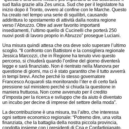
sud Italia grazie alla Zes unica. Sud che per il legislatore ha
inizio dopo il Tronto, ovvero al confine con le Marche. Questo
ha creato nel tempo una serie di squilibri, causando
addirittura lo spostamento di attività dalla nostra regione
verso l’Abruzzo. Oltre ad aver favorito importanti
insediamenti, l’ultimo quello di Cucinelli che porterà 250
nuovi posti di lavoro proprio in Abruzzo” prosegue Luciani.
Una misura quindi attesa che ora deve solo superare l’ultimo
scoglio. “Il confronto con Battistoni e la consigliera regionale
Jessica Marcozzi, che in Regione ha tenuto vivo questo
percorso, si chiuderà quando l’ordine del giorno diventerà
legge e sarà finanziato. Non è rientrato nella Manovra per
questione di giorni, ma ci è stato garantito che il tutto avverrà
in tempi brevi. Anche perché lo stesso governatore
Francesco Acquaroli sta monitorando l’iter e di certo farà
pressione sul ministero perché si chiuda la questione in
maniera fruttuosa. Non come avvenuto per il credito
d’imposta per la ricerca e sviluppo che da aiuto è diventato
un incubo per decine di imprese del settore della moda”.
La decontribuzione è una misura, tra l’altro, che interessa
ogni settore economico regionale: “Potremo dire, una volta
finanziata, che la battaglia della nostra piccola provincia,
condotta insieme con i presidenti di Cna e Confartigianato,