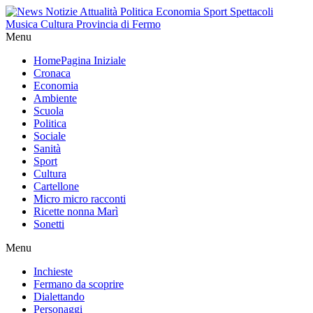
Menu
Home
Pagina Iniziale
Cronaca
Economia
Ambiente
Scuola
Politica
Sociale
Sanità
Sport
Cultura
Cartellone
Micro micro racconti
Ricette nonna Marì
Sonetti
Menu
Inchieste
Fermano da scoprire
Dialettando
Personaggi