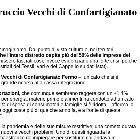
rruccio Vecchi di Confartigianato
aginiamo. Dal punto di vista culturale, nei territori
he l’intero distretto ospita più del 50% delle imprese del
nissero lasciati così. Invece evidenziano una forte crisi, poiché
ali dei Tessili vari e del Cappello su dati Istat).
 Vecchi di Confartigianato Fermo
–, un calo che si è
n grande ricorso alla cassa integrazione”.
ortazioni,
che comunque sembrano reggere con un +1,4%
i per energia, materie prime e alimenti ha condotto ad un calo
tà di spesa di consumatori e famiglie si è ridotta – afferma lo
 oggi costa più di qualche anno fa, e a fronte di questa
”.
della pandemia e delle sue misure restrittive; una cometa durata
 nuovi e vecchi problemi. Uno di questi riguarda la
aestranze da impiegare per sostituire chi andava in