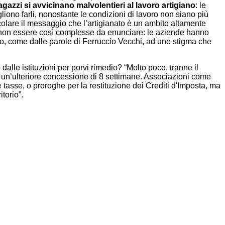
ragazzi si avvicinano malvolentieri al lavoro artigiano
: le
ono farli, nonostante le condizioni di lavoro non siano più
icolare il messaggio che l’artigianato è un ambito altamente
o non essere così complesse da enunciare: le aziende hanno
ito, come dalle parole di Ferruccio Vecchi, ad uno stigma che
alle istituzioni per porvi rimedio? “Molto poco, tranne il
a un’ulteriore concessione di 8 settimane. Associazioni come
tasse, o proroghe per la restituzione dei Crediti d'Imposta, ma
itorio”.