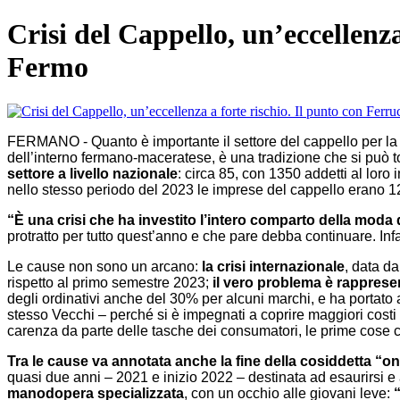
Crisi del Cappello, un’eccellenz
Fermo
FERMANO - Quanto è importante il settore del cappello per la cul
dell’interno fermano-maceratese, è una tradizione che si può
settore a livello nazionale
: circa 85, con 1350 addetti al loro
nello stesso periodo del 2023 le imprese del cappello erano 123
“È una crisi che ha investito l’intero comparto della mo
protratto per tutto quest’anno e che pare debba continuare. Inf
Le cause non sono un arcano:
la
crisi internazionale
, data da
rispetto al primo semestre 2023;
il vero problema è rapprese
degli ordinativi anche del 30% per alcuni marchi, e ha portato 
stesso Vecchi – perché si è impegnati a coprire maggiori costi
carenza da parte delle tasche dei consumatori, le prime cose ch
Tra le cause va annotata anche la fine della cosiddetta “o
quasi due anni – 2021 e inizio 2022 – destinata ad esaurirsi e 
manodopera specializzata
, con un occhio alle giovani leve: