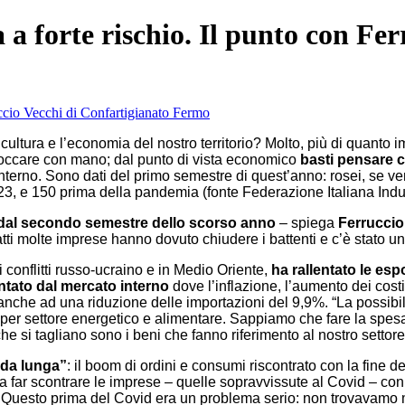
a a forte rischio. Il punto con Fe
tura e l’economia del nostro territorio? Molto, più di quanto imm
 toccare con mano; dal punto di vista economico
basti pensare c
 interno. Sono dati del primo semestre di quest’anno: rosei, se ve
, e 150 prima della pandemia (fonte Federazione Italiana Industri
da dal secondo semestre dello scorso anno
– spiega
Ferruccio
atti molte imprese hanno dovuto chiudere i battenti e c’è stato u
i conflitti russo-ucraino e in Medio Oriente,
ha rallentato le esp
ntato dal mercato interno
dove l’inflazione, l’aumento dei cost
anche ad una riduzione delle importazioni del 9,9%. “La possibili
 per settore energetico e alimentare. Sappiamo che fare la spesa
e si tagliano sono i beni che fanno riferimento al nostro settore
nda lunga”
: il boom di ordini e consumi riscontrato con la fine 
a far scontrare le imprese – quelle sopravvissute al Covid – con
“
Questo prima del Covid era un problema serio: non trovavamo m