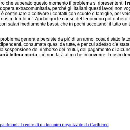
uro che superato questo momento il problema si ripresenterà.
I 
a extracomunitaria, perché gli italiani questi lavori non vogli
è continuare a coltivare i contatti con scuole e famiglie, per ve
 nostro territorio”. Anche qui le cause del fenomeno potrebber
con salari mediamente bassi, che in pochi accettano; il tutto un
roblema generale persiste da più di un anno, cosa è stato fatto d
dipendenti, consumata quasi da tutte, e per cui adesso c’è stat
la sospensione del rimborso dei mutui, del pagamento di alcune 
arrà lettera morta
, ciò non farà altro che impoverire il nostro terr
 patrimoni al centro di un incontro organizzato da Carifermo