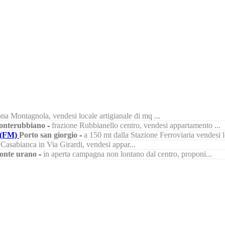
na Montagnola, vendesi locale artigianale di mq ...
nterubbiano
-
frazione Rubbianello centro, vendesi appartamento ...
(FM)
Porto san giorgio
-
a 150 mt dalla Stazione Ferroviaria vendesi lo
à Casabianca in Via Girardi, vendesi appar...
onte urano
-
in aperta campagna non lontano dal centro, proponi...