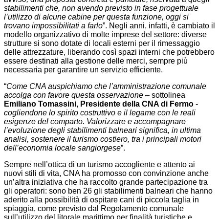
stabilimenti che, non avendo previsto in fase progettuale
l’utilizzo di alcune cabine per questa funzione, oggi si
trovano impossibilitati a farlo
”. Negli anni, infatti, è cambiato il
modello organizzativo di molte imprese del settore: diverse
strutture si sono dotate di locali esterni per il rimessaggio
delle attrezzature, liberando così spazi interni che potrebbero
essere destinati alla gestione delle merci, sempre più
necessaria per garantire un servizio efficiente.
“
Come CNA auspichiamo che l’amministrazione comunale
accolga con favore questa osservazione
– sottolinea
Emiliano Tomassini, Presidente della CNA di Fermo
-
cogliendone lo spirito costruttivo e il legame con le reali
esigenze del comparto. Valorizzare e accompagnare
l’evoluzione degli stabilimenti balneari significa, in ultima
analisi, sostenere il turismo costiero, tra i principali motori
dell’economia locale sangiorgese
”.
Sempre nell’ottica di un turismo accogliente e attento ai
nuovi stili di vita, CNA ha promosso con convinzione anche
un’altra iniziativa che ha raccolto grande partecipazione tra
gli operatori: sono ben 26 gli stabilimenti balneari che hanno
aderito alla possibilità di ospitare cani di piccola taglia in
spiaggia, come previsto dal Regolamento comunale
sull’utilizzo del litorale marittimo per finalità turistiche e