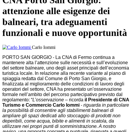
CNA Porto San Giorgio:
attenzione alle esigenze dei
balneari, tra adeguamenti
funzionali e nuove opportunità
Carlo Iommi
PORTO SAN GIORGIO - La CNA di Fermo continua a
mantenere alta l’attenzione sulle necessità e sull’evoluzione
del settore balneare, uno degli asset principali dell’economia
turistica locale. In relazione alla recente variante al piano di
spiaggia redatta dal Comune di Porto San Giorgio, e
finalizzata al miglioramento delle condizioni di lavoro degli
operatori del settore, CNA ha presentato un’osservazione
formale nell’ambito del percorso partecipativo previsto dal
regolamento: “
L’osservazione
– ricorda
il Presidente di CNA
Turismo e Commercio Carlo Iommi
-
riguarda in particolare
la possibilità di consentire agli stabilimenti balneari di
ampliare gli spazi dedicati allo stoccaggio di prodotti non
deperibili, come acqua, bibite e alimenti in scatola, da
utilizzare nei propri punti di somministrazione. A nostro
avviso, una proposta concreta e puntuale, riservata a quegli