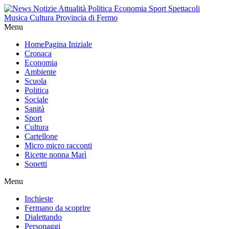
Menu
Home
Pagina Iniziale
Cronaca
Economia
Ambiente
Scuola
Politica
Sociale
Sanità
Sport
Cultura
Cartellone
Micro micro racconti
Ricette nonna Marì
Sonetti
Menu
Inchieste
Fermano da scoprire
Dialettando
Personaggi