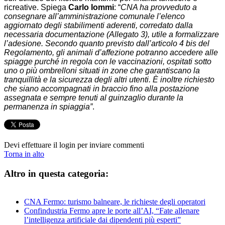
ricreative. Spiega
Carlo Iommi
: “
CNA ha provveduto a
consegnare all’amministrazione comunale l’elenco
aggiornato degli stabilimenti aderenti, corredato dalla
necessaria documentazione (Allegato 3), utile a formalizzare
l’adesione. Secondo quanto previsto dall’articolo 4 bis del
Regolamento, gli animali d’affezione potranno accedere alle
spiagge purché in regola con le vaccinazioni, ospitati sotto
uno o più ombrelloni situati in zone che garantiscano la
tranquillità e la sicurezza degli altri utenti. È inoltre richiesto
che siano accompagnati in braccio fino alla postazione
assegnata e sempre tenuti al guinzaglio durante la
permanenza in spiaggia
”
.
Devi effettuare il login per inviare commenti
Torna in alto
Altro in questa categoria:
CNA Fermo: turismo balneare, le richieste degli operatori
Confindustria Fermo apre le porte all’AI, “Fate allenare
l’intelligenza artificiale dai dipendenti più esperti”