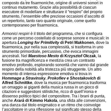
composto da tre fisarmoniche, origine di universi sonori in
continuo mutamento. Grazie alla possibilità di ciascun
esecutore di modellare e strutturare il “respiro” del proprio
strumento, l’ensemble offre preziose occasioni d’ascolto di
un repertorio, tanto raro quanto originale, come quello
contemporaneo per fisarmonica.
Armonici respiri
è il titolo del programma, che si configura
come un percorso costellato di sorprese sonore e musicali: in
apertura
Longing for Primitivity
di Petri Makkonen
, dove la
fisarmonica, pur nella sua complessità, si trasforma in uno
strumento primordiale, percussivo, che evoca immagini
ancestrali. Nel
Maestoso Mesto
di Krzysztof Olczak
, la
fusione tra magnificenza e mestizia crea un contrasto
emotivo profondo, esplorando sonorità che vanno dal grande
respiro della nobiltà alla tristezza più struggente. Un altro
momento di intensa espressione emotiva si trova in
Hommage a Stravinsky
,
Prokofiev e Shostakovich
di
Alfred Schnittke
, dove la musica per fisarmonica trasforma
un omaggio ai giganti della musica russa in un gioco di
citazioni e suggestioni stilistiche, ricco di quell’ironia e
dissenso politico tipici del compositore. Tra i brani di punta,
anche
Ararà
di Kimmo Hakola
, una sfida alle convenzioni,
una danza dal titolo enigmatico e un ritmo che coinvolge
l’ascoltatore in una riflessione sul significato stesso della