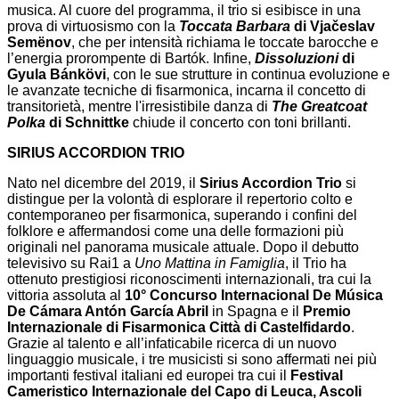
musica. Al cuore del programma, il trio si esibisce in una
prova di virtuosismo con la
Toccata Barbara
di Vjačeslav
Semënov
, che per intensità richiama le toccate barocche e
l’energia prorompente di Bartók. Infine,
Dissoluzioni
di
Gyula Bánkövi
, con le sue strutture in continua evoluzione e
le avanzate tecniche di fisarmonica, incarna il concetto di
transitorietà, mentre l'irresistibile danza di
The Greatcoat
Polka
di Schnittke
chiude il concerto con toni brillanti.
SIRIUS ACCORDION TRIO
Nato nel dicembre del 2019, il
Sirius Accordion Trio
si
distingue per la volontà di esplorare il repertorio colto e
contemporaneo per fisarmonica, superando i confini del
folklore e affermandosi come una delle formazioni più
originali nel panorama musicale attuale. Dopo il debutto
televisivo su Rai1 a
Uno Mattina in Famiglia
, il Trio ha
ottenuto prestigiosi riconoscimenti internazionali, tra cui la
vittoria assoluta al
10° Concurso Internacional De Música
De Cámara Antón García Abril
in Spagna e il
Premio
Internazionale di Fisarmonica Città di Castelfidardo
.
Grazie al talento e all’infaticabile ricerca di un nuovo
linguaggio musicale, i tre musicisti si sono affermati nei più
importanti festival italiani ed europei tra cui il
Festival
Cameristico Internazionale del Capo di Leuca, Ascoli