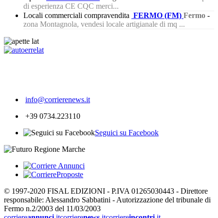
di esperienza CE CQC merci...
Locali commerciali compravendita
FERMO (FM)
Fermo
-
zona Montagnola, vendesi locale artigianale di mq ...
349
info@corrierenews.it
+39 0734.223110
Seguici su Facebook
© 1997-2020 FISAL EDIZIONI - P.IVA 01265030443 - Direttore
responsabile: Alessandro Sabbatini - Autorizzazione del tribunale di
Fermo n.2/2003 del 11/03/2003
corriere
annunci
.it
corriere
news
.it
corriere
incontri
.it