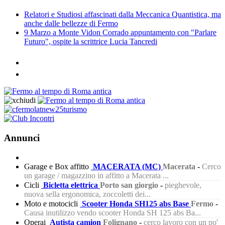
Relatori e Studiosi affascinati dalla Meccanica Quantistica, ma
anche dalle bellezze di Fermo
9 Marzo a Monte Vidon Corrado appuntamento con "Parlare
Futuro", ospite la scrittrice Lucia Tancredi
Annunci
Garage e Box affitto
MACERATA (MC)
Macerata
-
Cerco
un garage / magazzino in affitto a Macerata ...
Cicli
Bicletta elettrica
Porto san giorgio
-
pieghevole,
nuova sella ergonomica, zoccoletti dei...
Moto e motocicli
Scooter Honda SH125 abs Base
Fermo
-
Causa inutilizzo vendo scooter Honda SH 125 abs Ba...
Operai
Autista camion
Folignano
-
cerco lavoro con un po'