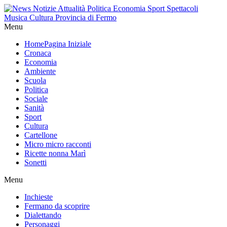
Menu
Home
Pagina Iniziale
Cronaca
Economia
Ambiente
Scuola
Politica
Sociale
Sanità
Sport
Cultura
Cartellone
Micro micro racconti
Ricette nonna Marì
Sonetti
Menu
Inchieste
Fermano da scoprire
Dialettando
Personaggi