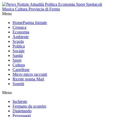
Menu
Home
Pagina Iniziale
Cronaca
Economia
Ambiente
Scuola
Politica
Sociale
Sanità
Sport
Cultura
Cartellone
Micro micro racconti
Ricette nonna Marì
Sonetti
Menu
Inchieste
Fermano da scoprire
Dialettando
Personaggi