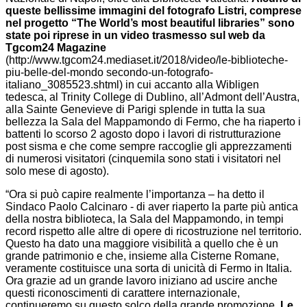
queste bellissime immagini del fotografo Listri, comprese
nel progetto “The World’s most beautiful libraries” sono
state poi riprese in un video trasmesso sul web da
Tgcom24 Magazine
(http://www.tgcom24.mediaset.it/2018/video/le-biblioteche-
piu-belle-del-mondo secondo-un-fotografo-
italiano_3085523.shtml) in cui accanto alla Wibligen
tedesca, al Trinity College di Dublino, all’Admont dell’Austra,
alla Sainte Genevieve di Parigi splende in tutta la sua
bellezza la Sala del Mappamondo di Fermo, che ha riaperto i
battenti lo scorso 2 agosto dopo i lavori di ristrutturazione
post sisma e che come sempre raccoglie gli apprezzamenti
di numerosi visitatori (cinquemila sono stati i visitatori nel
solo mese di agosto).
“Ora si può capire realmente l’importanza – ha detto il
Sindaco Paolo Calcinaro - di aver riaperto la parte più antica
della nostra biblioteca, la Sala del Mappamondo, in tempi
record rispetto alle altre di opere di ricostruzione nel territorio.
Questo ha dato una maggiore visibilità a quello che è un
grande patrimonio e che, insieme alla Cisterne Romane,
veramente costituisce una sorta di unicità di Fermo in Italia.
Ora grazie ad un grande lavoro iniziano ad uscire anche
questi riconoscimenti di carattere internazionale,
continueremo su questo solco della grande promozione.
Le