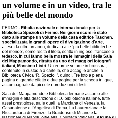
un volume e in un video, tra le
più belle del mondo
FERMO -
Ribalta nazionale e internazionale per la
Biblioteca Spezioli di Fermo.
Nei giorni scorsi è stato
dato alle stampe un volume della casa editrice Taschen,
specializzata in grandi opere di divulgazione d’arte
,
atteso da oltre un anno, dedicato alle “più belle biblioteche
del mondo”, come recita il titolo, scritto in inglese, francese e
tedesco,
in cui fanno bella mostra le immagini della Sala
del Mappamondo, ritratta da uno dei maggiori fotografi
italiani, Massimo Listri.
Un enorme volume in brossura,
contenuto in custodia a cartella, che accoglie anche la
Biblioteca Civica “R. Spezioli”, quindi. Tre foto a piena
pagina di grande effetto e due pagine per la scheda triligue,
accompagnate da piccole riproduzioni di testi.
Sala del Mappamondo e Biblioteca fermane accanto alle
immagini e alla descrizione di 16 biblioteche italiane, tutte
assai prestigiose, tra le quali la Marciana di Venezia, la
Casanatense e l’Angelica di Roma, La Laurenziana e la
Ricciardiana di Firenze, la Braidense di Milano e la
Nazionale di Napoli, oltre alla Biblioteca Vaticana.
Alcune di