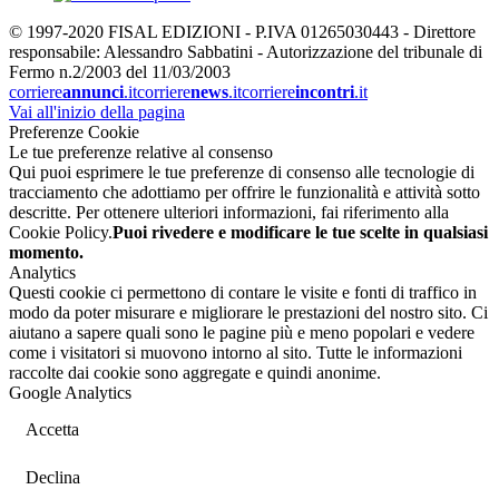
© 1997-2020 FISAL EDIZIONI - P.IVA 01265030443 - Direttore
responsabile: Alessandro Sabbatini - Autorizzazione del tribunale di
Fermo n.2/2003 del 11/03/2003
corriere
annunci
.it
corriere
news
.it
corriere
incontri
.it
Vai all'inizio della pagina
Preferenze Cookie
Le tue preferenze relative al consenso
Qui puoi esprimere le tue preferenze di consenso alle tecnologie di
tracciamento che adottiamo per offrire le funzionalità e attività sotto
descritte. Per ottenere ulteriori informazioni, fai riferimento alla
Cookie Policy.
Puoi rivedere e modificare le tue scelte in qualsiasi
momento.
Analytics
Questi cookie ci permettono di contare le visite e fonti di traffico in
modo da poter misurare e migliorare le prestazioni del nostro sito. Ci
aiutano a sapere quali sono le pagine più e meno popolari e vedere
come i visitatori si muovono intorno al sito. Tutte le informazioni
raccolte dai cookie sono aggregate e quindi anonime.
Google Analytics
Accetta
Declina