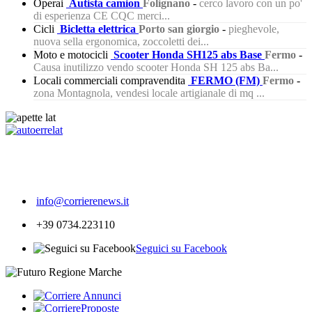
Operai
Autista camion
Folignano
-
cerco lavoro con un po'
di esperienza CE CQC merci...
Cicli
Bicletta elettrica
Porto san giorgio
-
pieghevole,
nuova sella ergonomica, zoccoletti dei...
Moto e motocicli
Scooter Honda SH125 abs Base
Fermo
-
Causa inutilizzo vendo scooter Honda SH 125 abs Ba...
Locali commerciali compravendita
FERMO (FM)
Fermo
-
zona Montagnola, vendesi locale artigianale di mq ...
296
info@corrierenews.it
+39 0734.223110
Seguici su Facebook