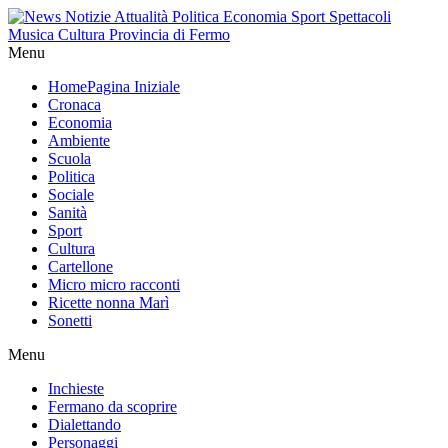
Menu
Home
Pagina Iniziale
Cronaca
Economia
Ambiente
Scuola
Politica
Sociale
Sanità
Sport
Cultura
Cartellone
Micro micro racconti
Ricette nonna Marì
Sonetti
Menu
Inchieste
Fermano da scoprire
Dialettando
Personaggi