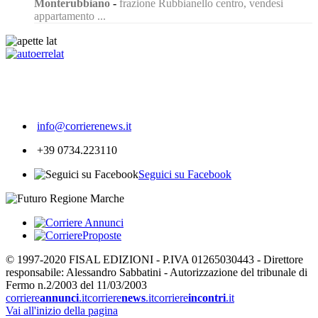
Monterubbiano
-
frazione Rubbianello centro, vendesi
appartamento ...
218
info@corrierenews.it
+39 0734.223110
Seguici su Facebook
© 1997-2020 FISAL EDIZIONI - P.IVA 01265030443 - Direttore
responsabile: Alessandro Sabbatini - Autorizzazione del tribunale di
Fermo n.2/2003 del 11/03/2003
corriere
annunci
.it
corriere
news
.it
corriere
incontri
.it
Vai all'inizio della pagina