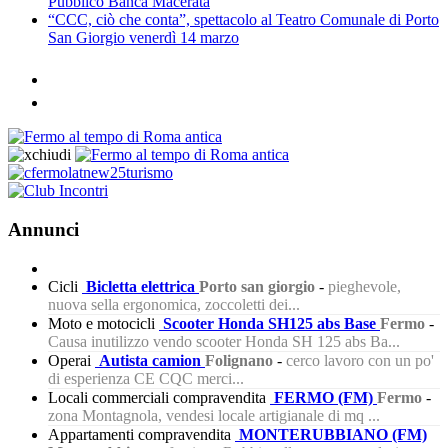
Pubblico Banca Macerata
“CCC, ciò che conta”, spettacolo al Teatro Comunale di Porto
San Giorgio venerdì 14 marzo
Annunci
Cicli
Bicletta elettrica
Porto san giorgio
-
pieghevole,
nuova sella ergonomica, zoccoletti dei...
Moto e motocicli
Scooter Honda SH125 abs Base
Fermo
-
Causa inutilizzo vendo scooter Honda SH 125 abs Ba...
Operai
Autista camion
Folignano
-
cerco lavoro con un po'
di esperienza CE CQC merci...
Locali commerciali compravendita
FERMO (FM)
Fermo
-
zona Montagnola, vendesi locale artigianale di mq ...
Appartamenti compravendita
MONTERUBBIANO (FM)