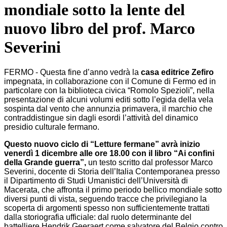
mondiale sotto la lente del
nuovo libro del prof. Marco
Severini
FERMO - Questa fine d’anno vedrà la
casa editrice Zefiro
impegnata, in collaborazione con il Comune di Fermo ed in
particolare con la biblioteca civica “Romolo Spezioli”, nella
presentazione di alcuni volumi editi sotto l’egida della vela
sospinta dal vento che annunzia primavera, il marchio che
contraddistingue sin dagli esordi l’attività del dinamico
presidio culturale fermano.
Questo nuovo ciclo di “Letture fermane” avrà inizio
venerdì 1 dicembre alle ore 18.00 con il libro “Ai confini
della Grande guerra”,
un testo scritto dal professor Marco
Severini, docente di Storia dell’Italia Contemporanea presso
il Dipartimento di Studi Umanistici dell’Università di
Macerata, che affronta il primo periodo bellico mondiale sotto
diversi punti di vista, seguendo tracce che privilegiano la
scoperta di argomenti spesso non sufficientemente trattati
dalla storiografia ufficiale: dal ruolo determinante del
battelliere Hendrik Geeraert come salvatore del Belgio contro