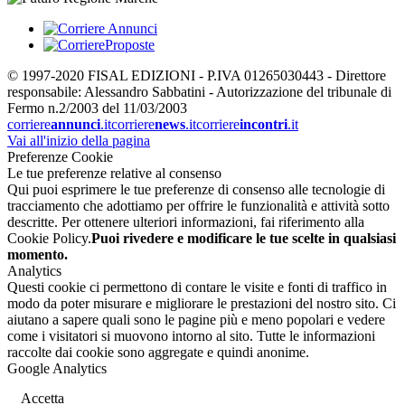
© 1997-2020 FISAL EDIZIONI - P.IVA 01265030443 - Direttore
responsabile: Alessandro Sabbatini - Autorizzazione del tribunale di
Fermo n.2/2003 del 11/03/2003
corriere
annunci
.it
corriere
news
.it
corriere
incontri
.it
Vai all'inizio della pagina
Preferenze Cookie
Le tue preferenze relative al consenso
Qui puoi esprimere le tue preferenze di consenso alle tecnologie di
tracciamento che adottiamo per offrire le funzionalità e attività sotto
descritte. Per ottenere ulteriori informazioni, fai riferimento alla
Cookie Policy.
Puoi rivedere e modificare le tue scelte in qualsiasi
momento.
Analytics
Questi cookie ci permettono di contare le visite e fonti di traffico in
modo da poter misurare e migliorare le prestazioni del nostro sito. Ci
aiutano a sapere quali sono le pagine più e meno popolari e vedere
come i visitatori si muovono intorno al sito. Tutte le informazioni
raccolte dai cookie sono aggregate e quindi anonime.
Google Analytics
Accetta