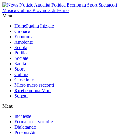
Menu
Home
Pagina Iniziale
Cronaca
Economia
Ambiente
Scuola
Politica
Sociale
Sanità
Sport
Cultura
Cartellone
Micro micro racconti
Ricette nonna Marì
Sonetti
Menu
Inchieste
Fermano da scoprire
Dialettando
Personaggi