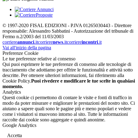
© 1997-2020 FISAL EDIZIONI - P.IVA 01265030443 - Direttore
responsabile: Alessandro Sabbatini - Autorizzazione del tribunale di
Fermo n.2/2003 del 11/03/2003
corriere
annunci
.it
corriere
news
.it
corriere
incontri
.it
Vai all'inizio della pagina
Preferenze Cookie
Le tue preferenze relative al consenso
Qui puoi esprimere le tue preferenze di consenso alle tecnologie di
tracciamento che adottiamo per offrire le funzionalità e attività sotto
descritte. Per ottenere ulteriori informazioni, fai riferimento alla
Cookie Policy.
Puoi rivedere e modificare le tue scelte in qualsiasi
momento.
Analytics
Questi cookie ci permettono di contare le visite e fonti di traffico in
modo da poter misurare e migliorare le prestazioni del nostro sito. Ci
aiutano a sapere quali sono le pagine più e meno popolari e vedere
come i visitatori si muovono intorno al sito. Tutte le informazioni
raccolte dai cookie sono aggregate e quindi anonime.
Google Analytics
Accetta