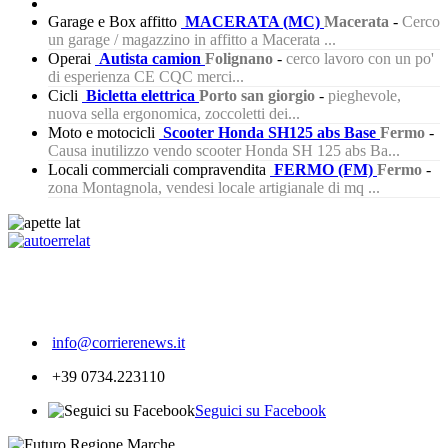
Garage e Box affitto
MACERATA (MC)
Macerata
-
Cerco
un garage / magazzino in affitto a Macerata ...
Operai
Autista camion
Folignano
-
cerco lavoro con un po'
di esperienza CE CQC merci...
Cicli
Bicletta elettrica
Porto san giorgio
-
pieghevole,
nuova sella ergonomica, zoccoletti dei...
Moto e motocicli
Scooter Honda SH125 abs Base
Fermo
-
Causa inutilizzo vendo scooter Honda SH 125 abs Ba...
Locali commerciali compravendita
FERMO (FM)
Fermo
-
zona Montagnola, vendesi locale artigianale di mq ...
306
info@corrierenews.it
+39 0734.223110
Seguici su Facebook