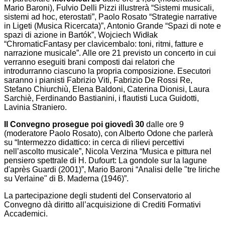
Mario Baroni), Fulvio Delli Pizzi illustrerà “Sistemi musicali,
sistemi ad hoc, eterostati”, Paolo Rosato “Strategie narrative
in Ligeti (Musica Ricercata)”, Antonio Grande “Spazi di note e
spazi di azione in Bartók”, Wojciech Widłak
“ChromaticFantasy per clavicembalo: toni, ritmi, fatture e
narrazione musicale”. Alle ore 21 previsto un concerto in cui
verranno eseguiti brani composti dai relatori che
introdurranno ciascuno la propria composizione. Esecutori
saranno i pianisti Fabrizio Viti, Fabrizio De Rossi Re,
Stefano Chiurchiù, Elena Baldoni, Caterina Dionisi, Laura
Sarchiè, Ferdinando Bastianini, i flautisti Luca Guidotti,
Lavinia Straniero.
Il Convegno prosegue poi giovedì 30
dalle ore 9
(moderatore Paolo Rosato), con Alberto Odone che parlerà
su “Intermezzo didattico: in cerca di rilievi percettivi
nell’ascolto musicale”, Nicola Verzina “Musica e pittura nel
pensiero spettrale di H. Dufourt: La gondole sur la lagune
d'après Guardi (2001)”, Mario Baroni “Analisi delle "tre liriche
su Verlaine" di B. Maderna (1946)”.
La partecipazione degli studenti del Conservatorio al
Convegno dà diritto all’acquisizione di Crediti Formativi
Accademici.