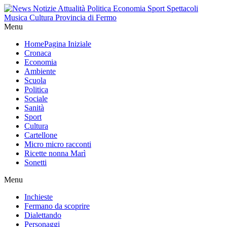
Menu
Home
Pagina Iniziale
Cronaca
Economia
Ambiente
Scuola
Politica
Sociale
Sanità
Sport
Cultura
Cartellone
Micro micro racconti
Ricette nonna Marì
Sonetti
Menu
Inchieste
Fermano da scoprire
Dialettando
Personaggi