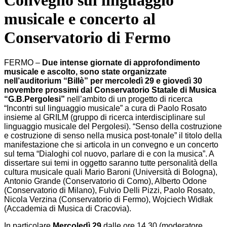
Convegno sul linguaggio
musicale e concerto al
Conservatorio di Fermo
FERMO –
Due intense giornate di approfondimento
musicale e ascolto, sono state organizzate
nell’auditorium “Billè” per mercoledì 29 e giovedì 30
novembre prossimi dal Conservatorio Statale di Musica
“G.B.Pergolesi”
nell’ambito di un progetto di ricerca
“Incontri sul linguaggio musicale” a cura di Paolo Rosato
insieme al GRILM (gruppo di ricerca interdisciplinare sul
linguaggio musicale del Pergolesi). “Senso della costruzione
e costruzione di senso nella musica post-tonale” il titolo della
manifestazione che si articola in un convegno e un concerto
sul tema “Dialoghi col nuovo, parlare di e con la musica”. A
dissertare sui temi in oggetto saranno tutte personalità della
cultura musicale quali Mario Baroni (Università di Bologna),
Antonio Grande (Conservatorio di Como), Alberto Odone
(Conservatorio di Milano), Fulvio Delli Pizzi, Paolo Rosato,
Nicola Verzina (Conservatorio di Fermo), Wojciech Widłak
(Accademia di Musica di Cracovia).
In particolare
Mercoledì 29
dalle ore 14,30 (moderatore