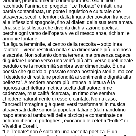
vibrante, profondamente contemporanea. Già il titolo
racchiude l’anima del progetto. “Le Trobate” è infatti una
parola contaminata, un ponte linguistico e culturale che
attraversa secoli e territori: dalla lingua dei trovatori francesi
alle inflessioni spagnole, fino ai dialetti della sua terra amata.
Una scelta stilistica che diventa dichiarazione poetica,
perché ogni verso dell’opera vive di mescolanze, richiami e
armonie lontane.
“La figura femminile, al centro della raccolta – sottolinea
l’autore – viene restituita nella sua dimensione più luminosa
e sacrale. Non soltanto donna terrena, ma presenza capace
di guidare l’uomo verso una verità più alta, verso quell’ideale
perduto che la modernità sembra aver dimenticato. È una
poesia che guarda al passato senza nostalgia sterile, ma con
il desiderio di restituire profondità ai sentimenti e dignità alla
bellezza”. A rendere ancora più intensa la lettura è la
rigorosa architettura metrica scelta dall’autore: rime
cadenzate, musicalità ricercata, un ritmo che sembra
chiedere naturalmente di essere cantato. Non a caso,
Tancredi immagina già questi versi trasformarsi in musica,
attraversati dalle sonorità popolari italiane (dal mandolino
napoletano ai tamburelli della pizzica) e contaminate dai
richiami iberici e portoghesi, evocando le celebri “Follie” di
Vivaldi e Corelli.
“Le Trobate” non è soltanto una raccolta poetica. È un