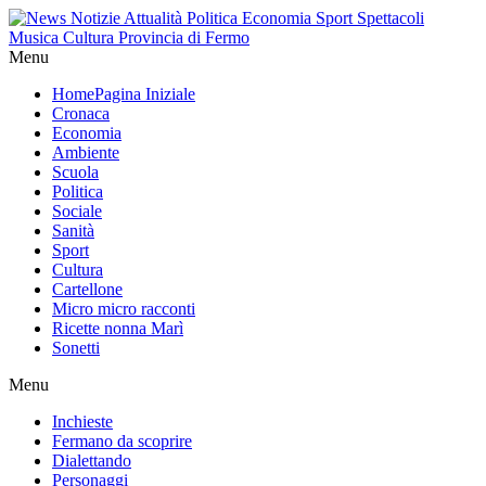
Menu
Home
Pagina Iniziale
Cronaca
Economia
Ambiente
Scuola
Politica
Sociale
Sanità
Sport
Cultura
Cartellone
Micro micro racconti
Ricette nonna Marì
Sonetti
Menu
Inchieste
Fermano da scoprire
Dialettando
Personaggi