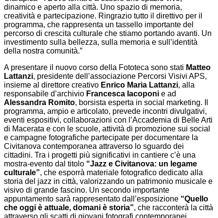
dinamico e aperto alla città. Uno spazio di memoria,
creatività e partecipazione. Ringrazio tutto il direttivo per il
programma, che rappresenta un tassello importante del
percorso di crescita culturale che stiamo portando avanti. Un
investimento sulla bellezza, sulla memoria e sull’identità
della nostra comunità.”
A presentare il nuovo corso della Fototeca sono stati
Matteo
Lattanzi
, presidente dell’associazione Percorsi Visivi APS,
insieme al direttore creativo
Enrico Maria Lattanzi
, alla
responsabile d’archivio
Francesca Iacoponi
e ad
Alessandra Romito
, borsista esperta in social marketing. Il
programma, ampio e articolato, prevede incontri divulgativi,
eventi espositivi, collaborazioni con l’Accademia di Belle Arti
di Macerata e con le scuole, attività di promozione sui social
e campagne fotografiche partecipate per documentare la
Civitanova contemporanea attraverso lo sguardo dei
cittadini. Tra i progetti più significativi in cantiere c’è una
mostra-evento dal titolo
“Jazz e Civitanova: un legame
culturale”
, che esporrà materiale fotografico dedicato alla
storia del jazz in città, valorizzando un patrimonio musicale e
visivo di grande fascino. Un secondo importante
appuntamento sarà rappresentato dall’esposizione
“Quello
che oggi è attuale, domani è storia”
, che racconterà la città
attraverso gli scatti di giovani fotografi contemporanei,