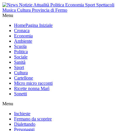
Menu
Home
Pagina Iniziale
Cronaca
Economia
Ambiente
Scuola
Politica
Sociale
Sanità
Sport
Cultura
Cartellone
Micro micro racconti
Ricette nonna Marì
Sonetti
Menu
Inchieste
Fermano da scoprire
Dialettando
Personaggi