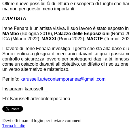
Offrire nuove possibilità di lettura e riscoperta di luoghi che
ma non per questo meno importanti.
L’ARTISTA
Irene Fenara è un'artista visiva. Il suo lavoro è stato esposto 
MAMbo
(Bologna 2018),
Palazzo delle Esposizioni
(Roma 20
ICA (Milano 2022),
MAXXI
(Roma 2022),
MACTE
(Termoli 202
Il lavoro di Irene Fenara investiga il gesto che sta alla base d
Sono centinaia gli sguardi meccanici davanti ai quali passiamo o
controllo e sicurezza, ovvero per proteggerci dagli altri, inne
come un ostacolo davanti all’obiettivo, un difetto di risoluzion
universo alternativo e misterioso.
Per info:
karussell.artecontemporanea@gmail.com
Instagram: karussell__
Fb: Karussell.artecontemporanea
Devi effettuare il login per inviare commenti
Torna in alto