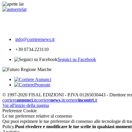
421
info@corrierenews.it
+39 0734.223110
Seguici su Facebook
© 1997-2020 FISAL EDIZIONI - P.IVA 01265030443 - Direttore respon
corriere
annunci
.it
corriere
news
.it
corriere
incontri
.it
Vai all'inizio della pagina
Preferenze Cookie
Le tue preferenze relative al consenso
Qui puoi esprimere le tue preferenze di consenso alle tecnologie di tracc
Policy.
Puoi rivedere e modificare le tue scelte in qualsiasi moment
Analytics