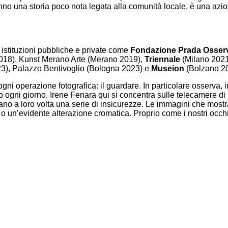
 hanno una storia poco nota legata alla comunità locale, è una azio
in istituzioni pubbliche e private come
Fondazione Prada Osser
18), Kunst Merano Arte (Merano 2019),
Triennale
(Milano 2021
3), Palazzo Bentivoglio (Bologna 2023) e
Museion
(Bolzano 20
i ogni operazione fotografica: il guardare. In particolare osserva,
gni giorno. Irene Fenara qui si concentra sulle telecamere di sor
scano a loro volta una serie di insicurezze. Le immagini che most
e o un’evidente alterazione cromatica. Proprio come i nostri occhi