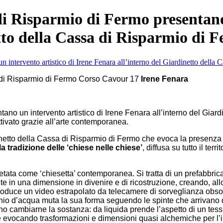
di Risparmio di Fermo presentano 
tto della Cassa di Risparmio di
 di Risparmio di Fermo Corso Cavour 17
Irene Fenara
no un intervento artistico di Irene Fenara all’interno del Giar
attivato grazie all’arte contemporanea.
etto della Cassa di Risparmio di Fermo che evoca la presenza del
a tradizione delle ‘chiese nelle chiese’
, diffusa su tutto il terr
retata come ‘chiesetta’ contemporanea. Si tratta di un prefabbric
e in una dimensione in divenire e di ricostruzione, creando, allo 
 riproduce un video estrapolato da telecamere di sorveglianza obs
io d’acqua muta la sua forma seguendo le spinte che arrivano da
o cambiarne la sostanza: da liquida prende l’aspetto di un tess
 evocando trasformazioni e dimensioni quasi alchemiche per l’int