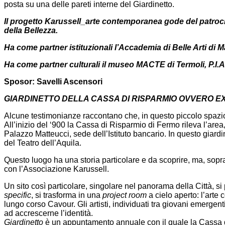
posta su una delle pareti interne del Giardinetto.
Il progetto Karussell_arte contemporanea gode del patroci
della Bellezza.
Ha come partner istituzionali l’Accademia di Belle Arti di M
Ha come partner culturali il museo MACTE di Termoli, P.I.
Sposor: Savelli Ascensori
GIARDINETTO DELLA CASSA DI RISPARMIO OVVERO EX
Alcune testimonianze raccontano che, in questo piccolo spazio s
All’inizio del ‘900 la Cassa di Risparmio di Fermo rileva l’are
Palazzo Matteucci, sede dell’Istituto bancario. In questo giardi
del Teatro dell’Aquila.
Questo luogo ha una storia particolare e da scoprire, ma, soprat
con l’Associazione Karussell.
Un sito così particolare, singolare nel panorama della Città, 
specific
, si trasforma in una
project room
a cielo aperto: l’arte
lungo corso Cavour. Gli artisti, individuati tra giovani emergen
ad accrescerne l’identità.
Giardinetto
è un appuntamento annuale con il quale la Cassa di 