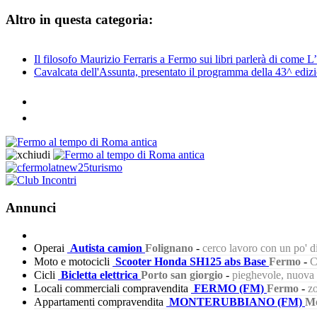
Altro in questa categoria:
Il filosofo Maurizio Ferraris a Fermo sui libri parlerà di come L’
Cavalcata dell'Assunta, presentato il programma della 43^ ediz
Annunci
Operai
Autista camion
Folignano
-
cerco lavoro con un po' 
Moto e motocicli
Scooter Honda SH125 abs Base
Fermo
-
C
Cicli
Bicletta elettrica
Porto san giorgio
-
pieghevole, nuova s
Locali commerciali compravendita
FERMO (FM)
Fermo
-
zo
Appartamenti compravendita
MONTERUBBIANO (FM)
Mo