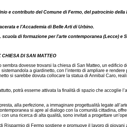
nio e contributo del Comune di Fermo, del patrocinio della
acerata e l’Accademia di Belle Arti di Urbino.
A. scuola di formazione per l’arte contemporanea (Lecce) e 
 CHIESA DI SAN MATTEO
embra dovesse trovarsi la chiesa di San Matteo, un edificio del 
a, sistemandola a giardinetto, con l’intento di ampliare e rende
netto si sarebbe dovuta collocare la statua di Annibal Caro, real
tutto, potrà esserne attivata la finalità di spazio che accoglie l
si presta, alla perfezione, a immaginare progettualità legate all
 contemporanea si apre al dialogo con la comunità cittadina, off
ti con una ricerca di alta qualità, sono invitati a progettare un’
Risparmio di Fermo sostiene e promuove il lavoro di giovani arti