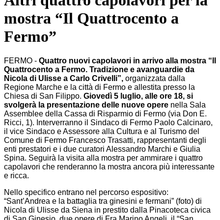
Altri quattro capolavori per la
mostra “Il Quattrocento a
Fermo”
FERMO -
Quattro nuovi capolavori in arrivo alla mostra “Il
Quattrocento a Fermo. Tradizione e avanguardie da
Nicola di Ulisse a Carlo Crivelli”,
organizzata dalla
Regione Marche e la città di Fermo e allestita presso la
Chiesa di San Filippo.
Giovedì 5 luglio, alle ore 18, si
svolgerà la presentazione delle nuove opere
nella Sala
Assemblee della Cassa di Risparmio di Fermo (via Don E.
Ricci, 1). Interverranno il Sindaco di Fermo Paolo Calcinaro,
il vice Sindaco e Assessore alla Cultura e al Turismo del
Comune di Fermo Francesco Trasatti, rappresentanti degli
enti prestatori e i due curatori Alessandro Marchi e Giulia
Spina. Seguirà la visita alla mostra per ammirare i quattro
capolavori che renderanno la mostra ancora più interessante
e ricca.
Nello specifico entrano nel percorso espositivo:
“Sant’Andrea e la battaglia tra ginesini e fermani” (foto) di
Nicola di Ulisse da Siena in prestito dalla Pinacoteca civica
di San Ginesio, due opere di Fra Marino Angeli, il “San