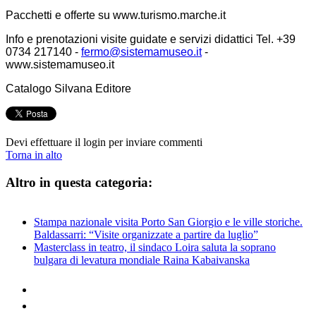
Pacchetti e offerte su www.turismo.marche.it
Info e prenotazioni visite guidate e servizi didattici Tel. +39
0734 217140 -
fermo@sistemamuseo.it
-
www.sistemamuseo.it
Catalogo Silvana Editore
Devi effettuare il login per inviare commenti
Torna in alto
Altro in questa categoria:
Stampa nazionale visita Porto San Giorgio e le ville storiche.
Baldassarri: “Visite organizzate a partire da luglio”
Masterclass in teatro, il sindaco Loira saluta la soprano
bulgara di levatura mondiale Raina Kabaivanska