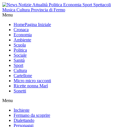
Menu
Home
Pagina Iniziale
Cronaca
Economia
Ambiente
Scuola
Politica
Sociale
Sanità
Sport
Cultura
Cartellone
Micro micro racconti
Ricette nonna Marì
Sonetti
Menu
Inchieste
Fermano da scoprire
Dialettando
Personaggi