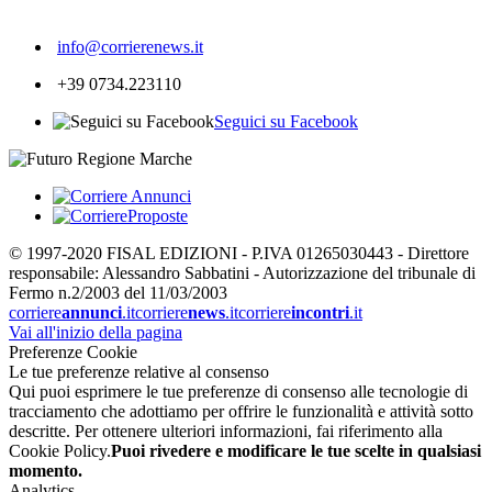
298
info@corrierenews.it
+39 0734.223110
Seguici su Facebook
© 1997-2020 FISAL EDIZIONI - P.IVA 01265030443 - Direttore
responsabile: Alessandro Sabbatini - Autorizzazione del tribunale di
Fermo n.2/2003 del 11/03/2003
corriere
annunci
.it
corriere
news
.it
corriere
incontri
.it
Vai all'inizio della pagina
Preferenze Cookie
Le tue preferenze relative al consenso
Qui puoi esprimere le tue preferenze di consenso alle tecnologie di
tracciamento che adottiamo per offrire le funzionalità e attività sotto
descritte. Per ottenere ulteriori informazioni, fai riferimento alla
Cookie Policy.
Puoi rivedere e modificare le tue scelte in qualsiasi
momento.
Analytics