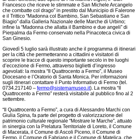
Francesco che riceve le stimmate e San Michele Arcangelo
che combatte col drago” in prestito dal Municipio di Falerone
e il Trittico “Madonna col Bambino, San Sebastiano e San
Biagio” dalla Galleria Nazionale delle Marche di Urbino;
infine la “Madonna che allatta il Bambino e due angeli” di
Pierpalma da Fermo conservato nella Pinacoteca civica di
San Ginesio.
Giovedì 5 luglio sarà illustrato anche il programma di itinerari
per la città che permetteranno a cittadini e visitatori di
scoprire le tracce di questo importante secolo in tre luoghi
d’eccezione di Fermo, attraverso biglietti d’ingresso
agevolati: la mostra “Il Quattrocento a Fermo”, il Museo
Diocesano e l’Oratorio di Santa Monica. Per informazioni
sugli itinerari contattare il Punto Informativo di Fermo (tel.
0734.217140 –
fermo@sistemamuseo.it
). La mostra “Il
Quattrocento a Fermo” resterà visitabile al pubblico fino al 2
settembre.
“Il Quattrocento a Fermo”, a cura di Alessandro Marchi con
Giulia Spina, fa parte del progetto di valorizzazione del
patrimonio culturale regionale “Mostrare le Marche”, attuato
in sinergia con la Prelatura Territoriale di Loreto, il Comune
di Macerata, il Comune di Ascoli Piceno, il Comune di
Fermo, il Comune di Fabriano e il Comune di Matelica, che