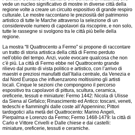
vede un nucleo significativo di mostre in diverse città della
regione volte a creare un circuito espositivo di grande respiro
culturale. Le mostre raccontano le preziosità del patrimonio
artistico di tutte le Marche attraverso la selezione di un
considerevole numero di capolavori da riscoprire, e non solo,
tutte le rassegne si svolgono tra le città più belle della
regione.
La mostra “Il Quattrocento a Fermo” si propone di raccontare
un tratto di storia artistica della città di Fermo perduto
nell'oblio del tempo. Anzi, vuole evocare qualcosa che non
c'è più. La città di Fermo ebbe nel Quattrocento grande
rilievo dal punto di vista politico e artistico, con l’arrivo di
maestri e preziosi manufatti dall’Italia centrale, da Venezia e
dal Nord Europa che influenzarono moltissimo gli artisti
locali. Cinque le sezioni che compongono il percorso
espositivo tra capolavori di pittura, scultura, ceramica,
oreficerie, tessuti e miniature: Fermo 1442: Nicola di Ulisse
da Siena al Girfalco; Rinascimento ed Antico: toscani, veneti,
tedeschi e fiamminghi dalle coste all’Appennino; Pittori
tardogotici alla metà del Quattrocento: Marino Angeli,
Pierpalma e Lorenzo da Fermo; Fermo 1468-1479: la città di
Carlo e Vittore Crivelli e Dalle chiese e dai castelli:
miniature, oreficerie, tessuti e ceramiche.