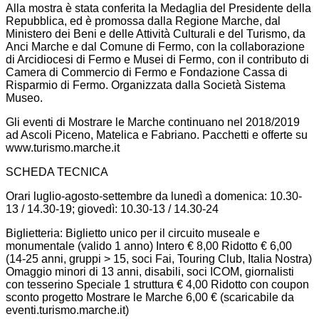
Alla mostra è stata conferita la Medaglia del Presidente della
Repubblica, ed è promossa dalla Regione Marche, dal
Ministero dei Beni e delle Attività Culturali e del Turismo, da
Anci Marche e dal Comune di Fermo, con la collaborazione
di Arcidiocesi di Fermo e Musei di Fermo, con il contributo di
Camera di Commercio di Fermo e Fondazione Cassa di
Risparmio di Fermo. Organizzata dalla Società Sistema
Museo.
Gli eventi di Mostrare le Marche continuano nel 2018/2019
ad Ascoli Piceno, Matelica e Fabriano. Pacchetti e offerte su
www.turismo.marche.it
SCHEDA TECNICA
Orari luglio-agosto-settembre da lunedì a domenica: 10.30-
13 / 14.30-19; giovedì: 10.30-13 / 14.30-24
Biglietteria: Biglietto unico per il circuito museale e
monumentale (valido 1 anno) Intero € 8,00 Ridotto € 6,00
(14-25 anni, gruppi > 15, soci Fai, Touring Club, Italia Nostra)
Omaggio minori di 13 anni, disabili, soci ICOM, giornalisti
con tesserino Speciale 1 struttura € 4,00 Ridotto con coupon
sconto progetto Mostrare le Marche 6,00 € (scaricabile da
eventi.turismo.marche.it)