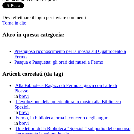
Devi effettuare il login per inviare commenti
Torna in alto
Altro in questa categoria:
Prestigioso riconoscimento per la mostra sul Quattrocento a
Fermo
Pasqua e Pasquetta: gli orari dei musei a Fermo
Articoli correlati (da tag)
Alla Biblioteca Ragazzi di Fermo si gioca con l'arte di
Picasso
in
brevi
L’evoluzione della puericultura in mostra alla Biblioteca
Spezioli
in
brevi
Fermo, in biblioteca torna il concerto degli auguri
in
brevi
Due lettori della Biblioteca "Spezioli" sul podio del concorso
che racconta la cultura locale