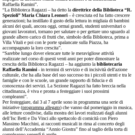
Raffaella Ramini”.
“La Biblioteca Ragazzi – ha detto la
direttrice della Biblioteca “R.
Spezioli” Maria Chiara Leonori
– è cresciuta ed ha fatto crescere
generazioni; ha instillato il gusto della lettura in migliaia di bambini
alcuni dei quali, ancora oggi, ormai grandi, studenti universitari o
giovani lavoratori, tornano per salutare o per gettare uno sguardo al
grande albero carico di frutti che, simbolo della Biblioteca, prima a
Villa Vitali e poi con le porte spalancate sulla Piazza, ha
accompagnato la loro crescita”.
“Sarebbe lungo dover elencare tutte le meravigliose attività
realizzate nel corso di questi venti anni per poter dimostrare la
crescita della Biblioteca Ragazzi – ha aggiunto la
bibliotecaria
Raffaella Ramini
- in termini di servizio e di incisività dell'azione
culturale, che ha alla base del suo successo tra i piccoli utenti e tra le
famiglie e con le scuole, un grande rapporto di fiducia e di
conoscenza dei servizi. La Sezione Ragazzi ha fatto breccia nella
cittadinanza, è viva e pronta a festeggiare i suoi prossimi
compleanni”.
Per festeggiare, dal 3 al 7 aprile sono in programma una serie di
iniziative (
programma allegato
) che vanno dal pomeriggio in musica,
alle letture condivise, dalla mostra dei lavori realizzati dagli alunni
dell’Isc Betti e Da Vinci allo spettacolo di comicità con Piero
Massimo Macchini, ai racconti musicali in rima al concerto degli
alunni dell’Accademia “Annio Giostra” fino al taglio della torta di
compleanno venerdì 6 aprile.