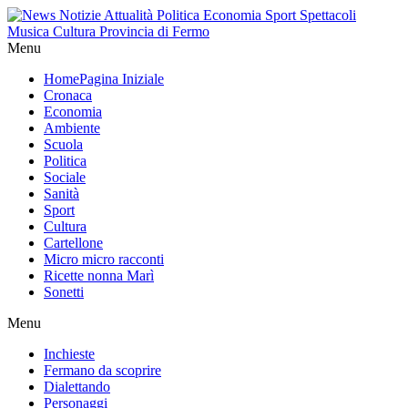
Menu
Home
Pagina Iniziale
Cronaca
Economia
Ambiente
Scuola
Politica
Sociale
Sanità
Sport
Cultura
Cartellone
Micro micro racconti
Ricette nonna Marì
Sonetti
Menu
Inchieste
Fermano da scoprire
Dialettando
Personaggi