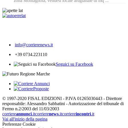
zona Montagnola, vendesi locale artigianale di mq ...
251
info@corrierenews.it
+39 0734.223110
Seguici su Facebook
© 1997-2020 FISAL EDIZIONI - P.IVA 01265030443 - Direttore
responsabile: Alessandro Sabbatini - Autorizzazione del tribunale di
Fermo n.2/2003 del 11/03/2003
corriere
annunci
.it
corriere
news
.it
corriere
incontri
.it
Vai all'inizio della pagina
Preferenze Cookie