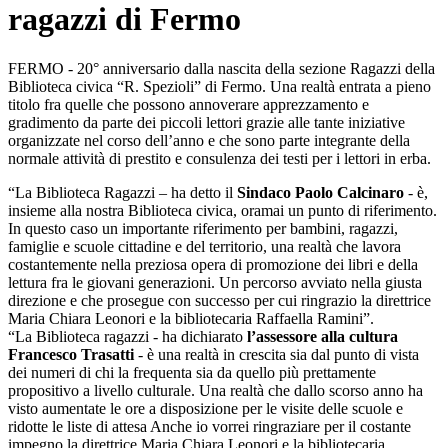
ragazzi di Fermo
FERMO -
20° anniversario dalla nascita della sezione Ragazzi della
Biblioteca civica “R. Spezioli” di Fermo. Una realtà entrata a pieno
titolo fra quelle che possono annoverare apprezzamento e
gradimento da parte dei piccoli lettori grazie alle tante iniziative
organizzate nel corso dell’anno e che sono parte integrante della
normale attività di prestito e consulenza dei testi per i lettori in erba.
“La Biblioteca Ragazzi – ha detto il
Sindaco Paolo Calcinaro
- è,
insieme alla nostra Biblioteca civica, oramai un punto di riferimento.
In questo caso un importante riferimento per bambini, ragazzi,
famiglie e scuole cittadine e del territorio, una realtà che lavora
costantemente nella preziosa opera di promozione dei libri e della
lettura fra le giovani generazioni. Un percorso avviato nella giusta
direzione e che prosegue con successo per cui ringrazio la direttrice
Maria Chiara Leonori e la bibliotecaria Raffaella Ramini”.
“La Biblioteca ragazzi - ha dichiarato
l’assessore alla cultura
Francesco Trasatti
- è una realtà in crescita sia dal punto di vista
dei numeri di chi la frequenta sia da quello più prettamente
propositivo a livello culturale. Una realtà che dallo scorso anno ha
visto aumentate le ore a disposizione per le visite delle scuole e
ridotte le liste di attesa Anche io vorrei ringraziare per il costante
impegno la direttrice Maria Chiara Leonori e la bibliotecaria