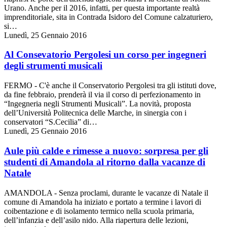
Urano. Anche per il 2016, infatti, per questa importante realtà
imprenditoriale, sita in Contrada Isidoro del Comune calzaturiero,
si…
Lunedì, 25 Gennaio 2016
Al Consevatorio Pergolesi un corso per ingegneri
degli strumenti musicali
FERMO - C'è anche il Conservatorio Pergolesi tra gli istituti dove,
da fine febbraio, prenderà il via il corso di perfezionamento in
“Ingegneria negli Strumenti Musicali”. La novità, proposta
dell’Università Politecnica delle Marche, in sinergia con i
conservatori “S.Cecilia” di…
Lunedì, 25 Gennaio 2016
Aule più calde e rimesse a nuovo: sorpresa per gli
studenti di Amandola al ritorno dalla vacanze di
Natale
AMANDOLA - Senza proclami, durante le vacanze di Natale il
comune di Amandola ha iniziato e portato a termine i lavori di
coibentazione e di isolamento termico nella scuola primaria,
dell’infanzia e dell’asilo nido. Alla riapertura delle lezioni,