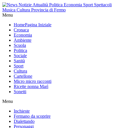
Menu
Home
Pagina Iniziale
Cronaca
Economia
Ambiente
Scuola
Politica
Sociale
Sanità
Sport
Cultura
Cartellone
Micro micro racconti
Ricette nonna Marì
Sonetti
Menu
Inchieste
Fermano da scoprire
Dialettando
Personaggi