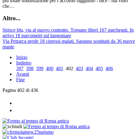
più totale soddisfazione per l’accordo raggiunto - dice - ma visto
che…
Altro...
Strisce blu, via al nuovo contratto. Tornano liberi 167 parcheggi. In
arrivo 18 parcometri sul lungomare
Via Petrarca perde 18 cipressi malati. Saranno sostituiti da 36 nuove
piante
Inizio
Indietro
397
398
399
400
401
402
403
404
405
406
Avanti
Fine
Pagina 402 di 436