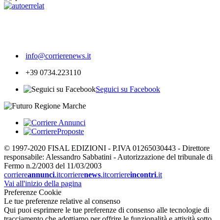
293
info@corrierenews.it
+39 0734.223110
Seguici su Facebook
© 1997-2020 FISAL EDIZIONI - P.IVA 01265030443 - Direttore
responsabile: Alessandro Sabbatini - Autorizzazione del tribunale di
Fermo n.2/2003 del 11/03/2003
corriere
annunci
.it
corriere
news
.it
corriere
incontri
.it
Vai all'inizio della pagina
Preferenze Cookie
Le tue preferenze relative al consenso
Qui puoi esprimere le tue preferenze di consenso alle tecnologie di
tracciamento che adottiamo per offrire le funzionalità e attività sotto