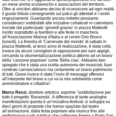
un mese anima scolaresche e associazioni del territorio.
Oltre ai vincitori abbiamo deciso di riconoscere ad ogni realtà
il giusto tributo consegnando sul palco gli attestati e i nostri
ringraziamenti. Guardando ancora indietro possiamo
considerarci soddisfatti alle iniziative collaterali in calendario
iniziate dal partecipato ‘giovedì grasso' in piazza Matteotti
rivolto soprattutto ai bambini e alle feste in maschera
all’Associazione Marinai d'Italia e al centro Don Bosco
(lunedì). La finestra di ‘Carnevale del mondo' di sabato in
piazza Matteotti, al terzo anno di realizzazione, è stata colta
invece da alcuni consiglieri di opposizione per vani appigli,
cercando la strumentalizzazione politica attorno ad un brano
della ‘canzone popolare’ come 'Bella ciao'. Abbiamo ben
spiegato che è stata una scelta autonoma dei musicisti, fuori
contesto carnascialesco ma certamente un brano patrimonio
di tutti. Grave invece è stato l’invio di messaggi offensivi
all’interprete del brano a cui va la mia solidarietà come
amministratore e cittadino”.
Marco Renzi
, direttore artistico, esprime "soddisfazione per
tutto il progetto ‘Baraonda’. A differenza di tante analoghe
manifestazioni questa è un’iniziativa-festival: si sviluppa su
dieci giorni di proposte che hanno spaziato dal teatro
all’animazione, dalla festa popolare alla musica fino alle
performance sugli autobus che collegano Fermo a Porto San