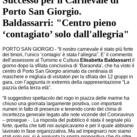
Successo per il Carnevale di
Porto San Giorgio.
Baldassarri: "Centro pieno
‘contagiato’ solo dall'allegria"
PORTO SAN GIORGIO - “Il nostro carnevale è stato più forte
dei timori, l’unico ‘contagio' è stata l’allegria”. E’ il commento
dell’assessore al Turismo e Cultura
Elisabetta Baldassarri
il
giorno dopo la sfilata conclusiva di ‘Baraonda', che ha visto il
centro di Porto San Giorgio animato da centinaia di
maschere e migliaia di visitatori per la sfilata dei 12 gruppi in
gara, con l’aggiunta in extremis della rappresentazione “La
pazzia della terza età”.
“Il suggestivo spettacolo del rogo in piazza delle marine ha
chiuso una giornata largamente positiva, con importanti
numeri in fatto di presenze e tenendo conto del clima di
incertezza generale legato alle note vicende del Coronavirus
– prosegue - . La risposta del pubblico è stata il segnale più
forte, quella che tutti noi auspicavamo e per il quale abbiamo
lavorato in fase organizzativa. Ma ad impegnarci non siamo
stati solo noi, si è aggiunta la spinta propositiva che da oltre