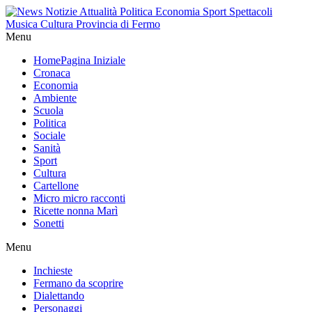
Menu
Home
Pagina Iniziale
Cronaca
Economia
Ambiente
Scuola
Politica
Sociale
Sanità
Sport
Cultura
Cartellone
Micro micro racconti
Ricette nonna Marì
Sonetti
Menu
Inchieste
Fermano da scoprire
Dialettando
Personaggi