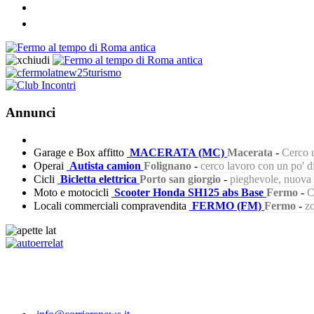
Annunci
Garage e Box affitto
MACERATA (MC)
Macerata
-
Cerco u
Operai
Autista camion
Folignano
-
cerco lavoro con un po' 
Cicli
Bicletta elettrica
Porto san giorgio
-
pieghevole, nuova s
Moto e motocicli
Scooter Honda SH125 abs Base
Fermo
-
C
Locali commerciali compravendita
FERMO (FM)
Fermo
-
zo
280