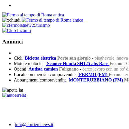
Annunci
Cicli
Bicletta elettrica
Porto san giorgio
-
pieghevole, nuova s
Moto e motocicli
Scooter Honda SH125 abs Base
Fermo
-
C
Operai
Autista camion
Folignano
-
cerco lavoro con un po' 
Locali commerciali compravendita
FERMO (FM)
Fermo
-
zo
Appartamenti compravendita
MONTERUBBIANO (FM)
Mo
672
info@corrierenews.it