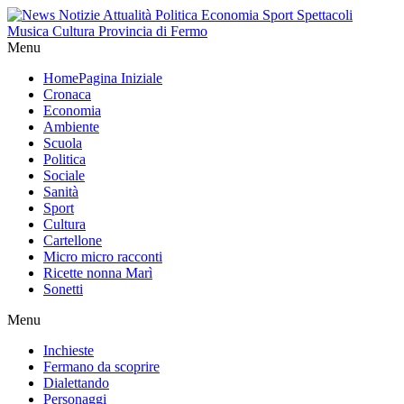
Menu
Home
Pagina Iniziale
Cronaca
Economia
Ambiente
Scuola
Politica
Sociale
Sanità
Sport
Cultura
Cartellone
Micro micro racconti
Ricette nonna Marì
Sonetti
Menu
Inchieste
Fermano da scoprire
Dialettando
Personaggi