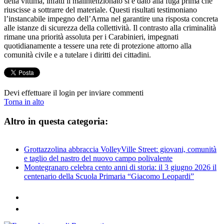
della vittima, infatti il malintenzionato si è dato alla fuga prima che
riuscisse a sottrarre del materiale. Questi risultati testimoniano
l’instancabile impegno dell’Arma nel garantire una risposta concreta
alle istanze di sicurezza della collettività. Il contrasto alla criminalità
rimane una priorità assoluta per i Carabinieri, impegnati
quotidianamente a tessere una rete di protezione attorno alla
comunità civile e a tutelare i diritti dei cittadini.
Devi effettuare il login per inviare commenti
Torna in alto
Altro in questa categoria:
Grottazzolina abbraccia VolleyVille Street: giovani, comunità
e taglio del nastro del nuovo campo polivalente
Montegranaro celebra cento anni di storia: il 3 giugno 2026 il
centenario della Scuola Primaria “Giacomo Leopardi”