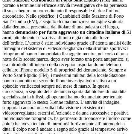
portato a termine un’efficace attività investigativa che ha permesso
di smascherare un uomo ritenuto il responsabile di due furti nel
circondario. Nello specifico, i Carabinieri della Stazione di Porto
Sant’Elpidio (FM), a seguito di una minuziosa indagine scaturita
dalla denuncia presentata dal titolare di una palestra del luogo,
hanno
denunciato per furto aggravato un cittadino italiano di 51
anni
, attualmente senza fissa dimora e già noto alle forze
dell’ordine. L’uomo è stato individuato grazie all’attenta analisi delle
immagini del sistema di videosorveglianza della struttura sportiva: i
fotogrammi hanno immortalato il soggetto mentre, nel corso di una
notte dello scorso marzo, dopo aver forzato una porta antipanico, si
era introdotto all’interno della reception asportando un telefono
cellulare iPhone modello 5 di proprietà del denunciante. Sempre a
Porto Sant’Elpidio (FM), i medesimi militari della locale Stazione
hanno condotto un secondo filone investigativo relativo a un
episodio verificatosi sempre nel mese di marzo. In questa
circostanza, a seguito della denuncia sporta dal titolare di una ditta
specializzata in infissi, gli operanti hanno denunciato per tentato
furto aggravato lo stesso 51enne italiano. L’attività di indagine,
supportata ancora una volta dalla visione dei sistemi di
videosorveglianza esterni all’azienda e da una successiva e positiva
individuazione fotografica, ha permesso di riconoscere l’uomo come
colui che aveva tentato di introdursi furtivamente all’interno della
ditta; il colpo non è andato a segno solo grazie al tempestivo arrivo