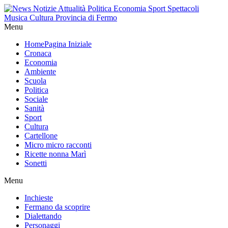
Menu
Home
Pagina Iniziale
Cronaca
Economia
Ambiente
Scuola
Politica
Sociale
Sanità
Sport
Cultura
Cartellone
Micro micro racconti
Ricette nonna Marì
Sonetti
Menu
Inchieste
Fermano da scoprire
Dialettando
Personaggi