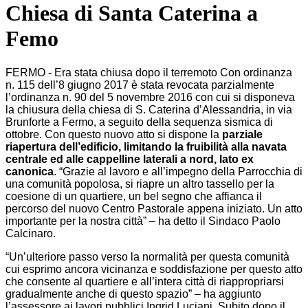
Chiesa di Santa Caterina a
Femo
FERMO - Era stata chiusa dopo il terremoto Con ordinanza
n. 115 dell’8 giugno 2017 è stata revocata parzialmente
l’ordinanza n. 90 del 5 novembre 2016 con cui si disponeva
la chiusura della chiesa di S. Caterina d’Alessandria, in via
Brunforte a Fermo, a seguito della sequenza sismica di
ottobre. Con questo nuovo atto si dispone la
parziale
riapertura dell’edificio, limitando la fruibilità alla navata
centrale ed alle cappelline laterali a nord, lato ex
canonica
. “Grazie al lavoro e all’impegno della Parrocchia di
una comunità popolosa, si riapre un altro tassello per la
coesione di un quartiere, un bel segno che affianca il
percorso del nuovo Centro Pastorale appena iniziato. Un atto
importante per la nostra città” – ha detto il Sindaco Paolo
Calcinaro.
“Un’ulteriore passo verso la normalità per questa comunità
cui esprimo ancora vicinanza e soddisfazione per questo atto
che consente al quartiere e all’intera città di riappropriarsi
gradualmente anche di questo spazio” – ha aggiunto
l’assessore ai lavori pubblici Ingrid Luciani. Subito dopo il