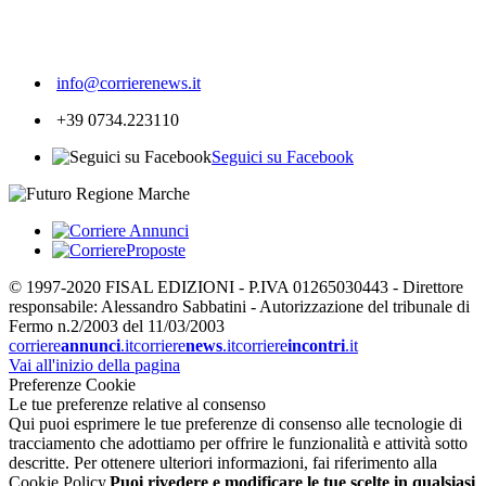
419
info@corrierenews.it
+39 0734.223110
Seguici su Facebook
© 1997-2020 FISAL EDIZIONI - P.IVA 01265030443 - Direttore
responsabile: Alessandro Sabbatini - Autorizzazione del tribunale di
Fermo n.2/2003 del 11/03/2003
corriere
annunci
.it
corriere
news
.it
corriere
incontri
.it
Vai all'inizio della pagina
Preferenze Cookie
Le tue preferenze relative al consenso
Qui puoi esprimere le tue preferenze di consenso alle tecnologie di
tracciamento che adottiamo per offrire le funzionalità e attività sotto
descritte. Per ottenere ulteriori informazioni, fai riferimento alla
Cookie Policy.
Puoi rivedere e modificare le tue scelte in qualsiasi