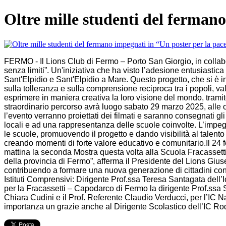
Oltre mille studenti del ferman
FERMO - Il Lions Club di Fermo – Porto San Giorgio, in collabo
senza limiti”. Un'iniziativa che ha visto l’adesione entusiasti
Sant'Elpidio e Sant'Elpidio a Mare. Questo progetto, che si è ins
sulla tolleranza e sulla comprensione reciproca tra i popoli, valo
esprimere in maniera creativa la loro visione del mondo, tramite
straordinario percorso avrà luogo sabato 29 marzo 2025, alle
l’evento verranno proiettati dei filmati e saranno consegnati gli 
locali e ad una rappresentanza delle scuole coinvolte. L’impeg
le scuole, promuovendo il progetto e dando visibilità al talento 
creando momenti di forte valore educativo e comunitario.Il 24 f
mattina la seconda Mostra questa volta alla Scuola Fracassetti 
della provincia di Fermo”, afferma il Presidente del Lions Gius
contribuendo a formare una nuova generazione di cittadini cons
Istituti Comprensivi: Dirigente Prof.ssa Teresa Santagata dell
per la Fracassetti – Capodarco di Fermo la dirigente Prof.ssa
Chiara Cudini e il Prof. Referente Claudio Verducci, per l’IC N
importanza un grazie anche al Dirigente Scolastico dell’IC Rod