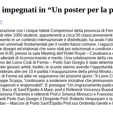
o impegnati in “Un poster per la 
razione con i cinque Istituti Comprensivi della provincia di Fer
ca di oltre 1000 studenti, appartenenti a circa 50 classi proveni
erito in un contesto internazionale e distrettuale, ha avuto l’obie
ri universali fondamentali per il nostro futuro comune. I ragazzi, d
 disegni ed elaborati che sono stati poi selezionati e condivisi 
 ore 9:30, presso la sala Meeting dell’Hotel Royal – Casabianca
attestati di riconoscimento e merito. Una celebrazione della creati
no del Lions Club di Fermo – Porto San Giorgio è stato determin
dei giovani artisti. Inoltre, le scuole stanno avendo l’opportunità
ebbraio alle ore 10 è partita l’inaugurazione della prima Mostra a
di Fermo ed altre ne seguiranno nei prossimi giorni .“Il Lions C
eppe Scarpa, “continuano a sostenere iniziative che promuovono i
apevoli e responsabili”. E prosegue “Un ringraziamento particola
’Ic Bacci di Sant’Elpidio A Mare, prof.ri Referenti Vincenza Buo
 Simona Flammini e referenti Prof.ri Simona Minnucci e Francesc
ardi Porto San Giorgio il Dirigente Prof. Roberto Vespasiani e la
ari – Marconi di Porto Sant’Elpidio Prof.ssa Ombretta Gentili e 