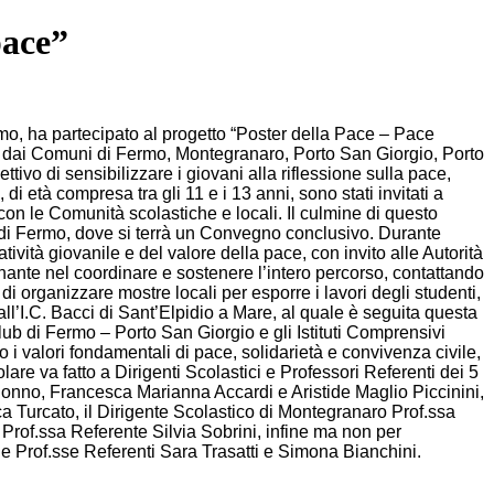
pace”
mo, ha partecipato al progetto “Poster della Pace – Pace
enti dai Comuni di Fermo, Montegranaro, Porto San Giorgio, Porto
ttivo di sensibilizzare i giovani alla riflessione sulla pace,
i età compresa tra gli 11 e i 13 anni, sono stati invitati a
con le Comunità scolastiche e locali. Il culmine di questo
 di Fermo, dove si terrà un Convegno conclusivo. Durante
vità giovanile e del valore della pace, con invito alle Autorità
ante nel coordinare e sostenere l’intero percorso, contattando
 di organizzare mostre locali per esporre i lavori degli studenti,
ll’I.C. Bacci di Sant’Elpidio a Mare, al quale è seguita questa
lub di Fermo – Porto San Giorgio e gli Istituti Comprensivi
 valori fondamentali di pace, solidarietà e convivenza civile,
re va fatto a Dirigenti Scolastici e Professori Referenti dei 5
ndonno, Francesca Marianna Accardi e Aristide Maglio Piccinini,
a Turcato, il Dirigente Scolastico di Montegranaro Prof.ssa
 Prof.ssa Referente Silvia Sobrini, infine ma non per
le Prof.sse Referenti Sara Trasatti e Simona Bianchini.