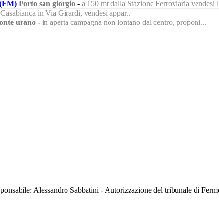
(FM)
Porto san giorgio
-
a 150 mt dalla Stazione Ferroviaria vendesi lo
à Casabianca in Via Girardi, vendesi appar...
onte urano
-
in aperta campagna non lontano dal centro, proponi...
sabile: Alessandro Sabbatini - Autorizzazione del tribunale di Ferm