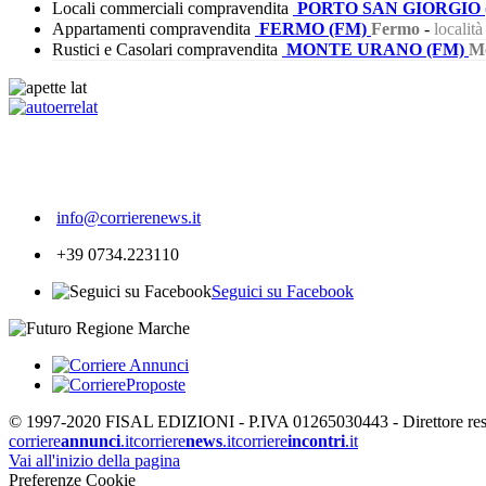
Locali commerciali compravendita
PORTO SAN GIORGIO 
Appartamenti compravendita
FERMO (FM)
Fermo
-
localit
Rustici e Casolari compravendita
MONTE URANO (FM)
M
382
info@corrierenews.it
+39 0734.223110
Seguici su Facebook
© 1997-2020 FISAL EDIZIONI - P.IVA 01265030443 - Direttore respon
corriere
annunci
.it
corriere
news
.it
corriere
incontri
.it
Vai all'inizio della pagina
Preferenze Cookie