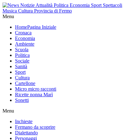
Menu
Home
Pagina Iniziale
Cronaca
Economia
Ambiente
Scuola
Politica
Sociale
Sanità
Sport
Cultura
Cartellone
Micro micro racconti
Ricette nonna Marì
Sonetti
Menu
Inchieste
Fermano da scoprire
Dialettando
Personaggi