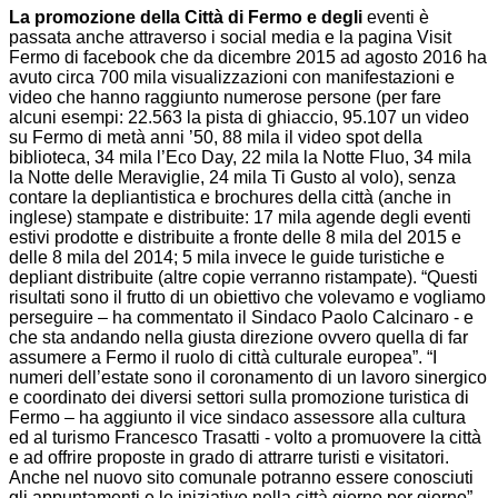
La promozione della Città di Fermo e degli
eventi è
passata anche attraverso i social media e la pagina Visit
Fermo di facebook che da dicembre 2015 ad agosto 2016 ha
avuto circa 700 mila visualizzazioni con manifestazioni e
video che hanno raggiunto numerose persone (per fare
alcuni esempi: 22.563 la pista di ghiaccio, 95.107 un video
su Fermo di metà anni ’50, 88 mila il video spot della
biblioteca, 34 mila l’Eco Day, 22 mila la Notte Fluo, 34 mila
la Notte delle Meraviglie, 24 mila Ti Gusto al volo), senza
contare la depliantistica e brochures della città (anche in
inglese) stampate e distribuite: 17 mila agende degli eventi
estivi prodotte e distribuite a fronte delle 8 mila del 2015 e
delle 8 mila del 2014; 5 mila invece le guide turistiche e
depliant distribuite (altre copie verranno ristampate). “Questi
risultati sono il frutto di un obiettivo che volevamo e vogliamo
perseguire – ha commentato il Sindaco Paolo Calcinaro - e
che sta andando nella giusta direzione ovvero quella di far
assumere a Fermo il ruolo di città culturale europea”. “I
numeri dell’estate sono il coronamento di un lavoro sinergico
e coordinato dei diversi settori sulla promozione turistica di
Fermo – ha aggiunto il vice sindaco assessore alla cultura
ed al turismo Francesco Trasatti - volto a promuovere la città
e ad offrire proposte in grado di attrarre turisti e visitatori.
Anche nel nuovo sito comunale potranno essere conosciuti
gli appuntamenti e le iniziative nella città giorno per giorno”.