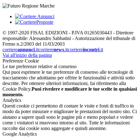
© 1997-2020 FISAL EDIZIONI - P.IVA 01265030443 - Direttore
responsabile: Alessandro Sabbatini - Autorizzazione del tribunale di
Fermo n.2/2003 del 11/03/2003
corriere
annunci
.it
corriere
news
.it
corriere
incontri
.it
Vai all'inizio della pagina
Preferenze Cookie
Le tue preferenze relative al consenso
Qui puoi esprimere le tue preferenze di consenso alle tecnologie di
tracciamento che adottiamo per offrire le funzionalità e attività sotto
descritte. Per ottenere ulteriori informazioni, fai riferimento alla
Cookie Policy.
Puoi rivedere e modificare le tue scelte in qualsiasi
momento.
Analytics
Questi cookie ci permettono di contare le visite e fonti di traffico in
modo da poter misurare e migliorare le prestazioni del nostro sito. Ci
aiutano a sapere quali sono le pagine più e meno popolari e vedere
come i visitatori si muovono intorno al sito. Tutte le informazioni
raccolte dai cookie sono aggregate e quindi anonime.
Google Analytics