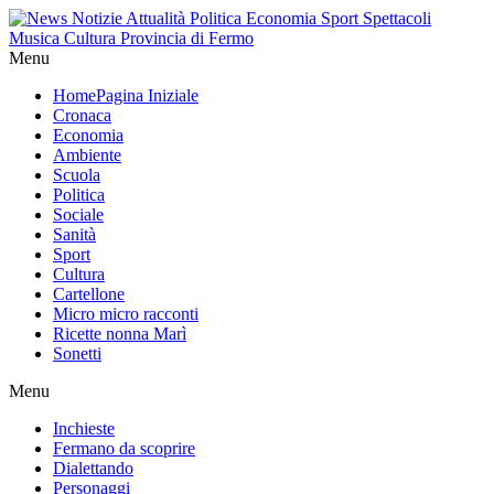
Menu
Home
Pagina Iniziale
Cronaca
Economia
Ambiente
Scuola
Politica
Sociale
Sanità
Sport
Cultura
Cartellone
Micro micro racconti
Ricette nonna Marì
Sonetti
Menu
Inchieste
Fermano da scoprire
Dialettando
Personaggi