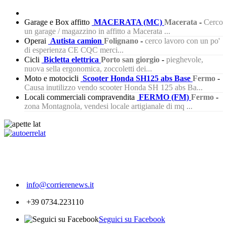
Garage e Box affitto
MACERATA (MC)
Macerata
-
Cerco
un garage / magazzino in affitto a Macerata ...
Operai
Autista camion
Folignano
-
cerco lavoro con un po'
di esperienza CE CQC merci...
Cicli
Bicletta elettrica
Porto san giorgio
-
pieghevole,
nuova sella ergonomica, zoccoletti dei...
Moto e motocicli
Scooter Honda SH125 abs Base
Fermo
-
Causa inutilizzo vendo scooter Honda SH 125 abs Ba...
Locali commerciali compravendita
FERMO (FM)
Fermo
-
zona Montagnola, vendesi locale artigianale di mq ...
388
info@corrierenews.it
+39 0734.223110
Seguici su Facebook