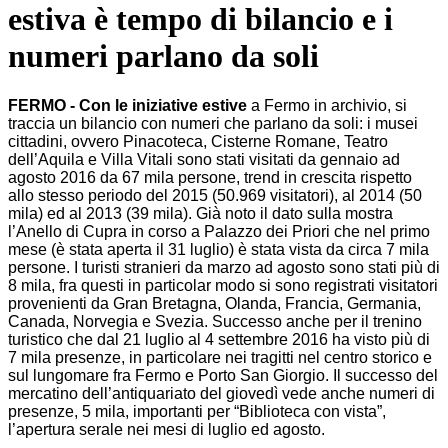
estiva è tempo di bilancio e i
numeri parlano da soli
FERMO - Con le iniziative estive
a Fermo in archivio, si
traccia un bilancio con numeri che parlano da soli: i musei
cittadini, ovvero Pinacoteca, Cisterne Romane, Teatro
dell’Aquila e Villa Vitali sono stati visitati da gennaio ad
agosto 2016 da 67 mila persone, trend in crescita rispetto
allo stesso periodo del 2015 (50.969 visitatori), al 2014 (50
mila) ed al 2013 (39 mila). Già noto il dato sulla mostra
l’Anello di Cupra in corso a Palazzo dei Priori che nel primo
mese (è stata aperta il 31 luglio) è stata vista da circa 7 mila
persone. I turisti stranieri da marzo ad agosto sono stati più di
8 mila, fra questi in particolar modo si sono registrati visitatori
provenienti da Gran Bretagna, Olanda, Francia, Germania,
Canada, Norvegia e Svezia. Successo anche per il trenino
turistico che dal 21 luglio al 4 settembre 2016 ha visto più di
7 mila presenze, in particolare nei tragitti nel centro storico e
sul lungomare fra Fermo e Porto San Giorgio. Il successo del
mercatino dell’antiquariato del giovedì vede anche numeri di
presenze, 5 mila, importanti per “Biblioteca con vista”,
l’apertura serale nei mesi di luglio ed agosto.