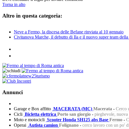
Torna in alto
Altro in questa categoria:
Neve a Fermo, la discesa delle Befane rinviata al 10 gennaio
Civitanova Marche, il debutto di Ila e il nuovo super team della
Annunci
Garage e Box affitto
MACERATA (MC)
Macerata
-
Cerco u
Cicli
Bicletta elettrica
Porto san giorgio
-
pieghevole, nuova s
Moto e motocicli
Scooter Honda SH125 abs Base
Fermo
-
C
Operai
Autista camion
Folignano
-
cerco lavoro con un po' 