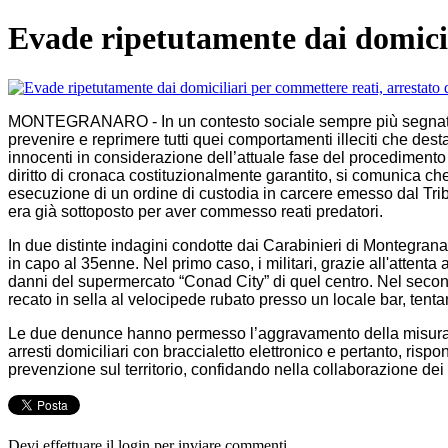
Evade ripetutamente dai domicil
MONTEGRANARO - In un contesto sociale sempre più segnato da epis
prevenire e reprimere tutti quei comportamenti illeciti che de
innocenti in considerazione dell’attuale fase del procedimento 
diritto di cronaca costituzionalmente garantito, si comunica 
esecuzione di un ordine di custodia in carcere emesso dal Trib
era già sottoposto per aver commesso reati predatori.
In due distinte indagini condotte dai Carabinieri di Montegranaro
in capo al 35enne. Nel primo caso, i militari, grazie all'attenta 
danni del supermercato “Conad City” di quel centro. Nel secondo
recato in sella al velocipede rubato presso un locale bar, tent
Le due denunce hanno permesso l’aggravamento della misura re
arresti domiciliari con braccialetto elettronico e pertanto, ri
prevenzione sul territorio, confidando nella collaborazione dei ci
Devi effettuare il login per inviare commenti