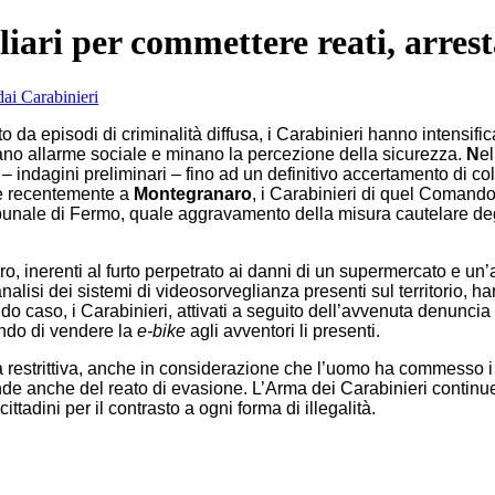
iari per commettere reati, arrest
odi di criminalità diffusa, i Carabinieri hanno intensificato le a
stano allarme sociale e minano la percezione della sicurezza.
N
el
– indagini preliminari – fino ad un definitivo accertamento di col
che recentemente a
Montegranaro
, i Carabinieri di quel Comand
unale di Fermo, quale aggravamento della misura cautelare degli 
, inerenti al furto perpetrato ai danni di un supermercato e un’al
analisi dei sistemi di videosorveglianza presenti sul territorio, h
 caso, i Carabinieri, attivati a seguito dell’avvenuta denuncia 
ando di vendere la
e-bike
agli avventori li presenti.
strittiva, anche in considerazione che l’uomo ha commesso i re
sponde anche del reato di evasione. L’Arma dei Carabinieri contin
ttadini per il contrasto a ogni forma di illegalità.