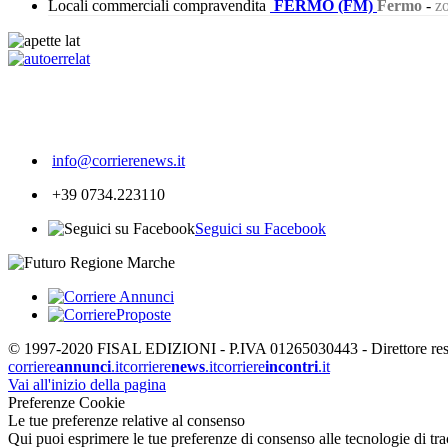
Locali commerciali compravendita
FERMO (FM)
Fermo
-
zo
248
info@corrierenews.it
+39 0734.223110
Seguici su Facebook
© 1997-2020 FISAL EDIZIONI - P.IVA 01265030443 - Direttore respon
corriere
annunci
.it
corriere
news
.it
corriere
incontri
.it
Vai all'inizio della pagina
Preferenze Cookie
Le tue preferenze relative al consenso
Qui puoi esprimere le tue preferenze di consenso alle tecnologie di tracc