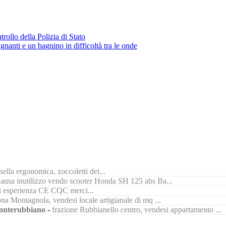
rollo della Polizia di Stato
gnanti e un bagnino in difficoltà tra le onde
ella ergonomica, zoccoletti dei...
ausa inutilizzo vendo scooter Honda SH 125 abs Ba...
di esperienza CE CQC merci...
na Montagnola, vendesi locale artigianale di mq ...
nterubbiano
-
frazione Rubbianello centro, vendesi appartamento ...