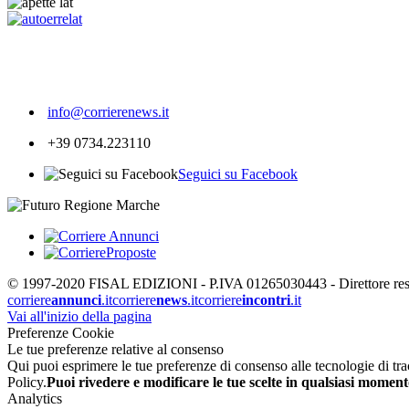
538
info@corrierenews.it
+39 0734.223110
Seguici su Facebook
© 1997-2020 FISAL EDIZIONI - P.IVA 01265030443 - Direttore respon
corriere
annunci
.it
corriere
news
.it
corriere
incontri
.it
Vai all'inizio della pagina
Preferenze Cookie
Le tue preferenze relative al consenso
Qui puoi esprimere le tue preferenze di consenso alle tecnologie di tracc
Policy.
Puoi rivedere e modificare le tue scelte in qualsiasi moment
Analytics