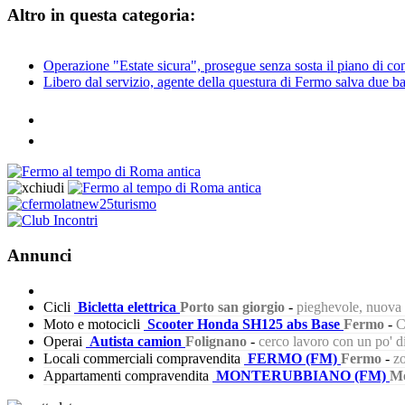
Altro in questa categoria:
Operazione "Estate sicura", prosegue senza sosta il piano di cont
Libero dal servizio, agente della questura di Fermo salva due ba
Annunci
Cicli
Bicletta elettrica
Porto san giorgio
-
pieghevole, nuova s
Moto e motocicli
Scooter Honda SH125 abs Base
Fermo
-
C
Operai
Autista camion
Folignano
-
cerco lavoro con un po' 
Locali commerciali compravendita
FERMO (FM)
Fermo
-
zo
Appartamenti compravendita
MONTERUBBIANO (FM)
Mo