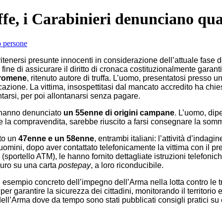
ffe, i Carabinieri denunciano qu
tenersi presunte innocenti in considerazione dell’attuale fase de
ne di assicurare il diritto di cronaca costituzionalmente garantit
 romene
, ritenuto autore di truffa. L’uomo, presentatosi presso un
azione. La vittima, insospettitasi dal mancato accredito ha chi
ntarsi, per poi allontanarsi senza pagare.
ri hanno denunciato
un 55enne di origini campane
. L’uomo, dip
are la compravendita, sarebbe riuscito a farsi consegnare la somma
ato un
47enne e un 58enne
, entrambi italiani: l’attività d’indag
omini, dopo aver contattato telefonicamente la vittima con il pr
 (sportello ATM), le hanno fornito dettagliate istruzioni telefon
euro su una carta
postepay
, a loro riconducibile.
un esempio concreto dell’impegno dell’Arma nella lotta contro le 
garantire la sicurezza dei cittadini, monitorando il territorio e s
e dell’Arma dove da tempo sono stati pubblicati consigli pratici su