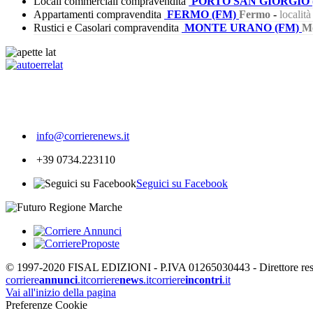
Locali commerciali compravendita
PORTO SAN GIORGIO 
Appartamenti compravendita
FERMO (FM)
Fermo
-
localit
Rustici e Casolari compravendita
MONTE URANO (FM)
M
209
info@corrierenews.it
+39 0734.223110
Seguici su Facebook
© 1997-2020 FISAL EDIZIONI - P.IVA 01265030443 - Direttore respon
corriere
annunci
.it
corriere
news
.it
corriere
incontri
.it
Vai all'inizio della pagina
Preferenze Cookie