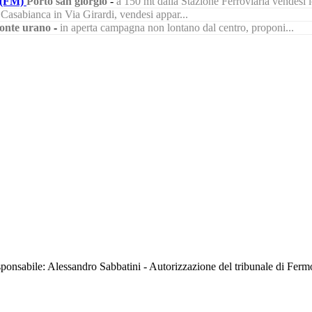
(FM)
Porto san giorgio
-
a 150 mt dalla Stazione Ferroviaria vendesi lo
à Casabianca in Via Girardi, vendesi appar...
onte urano
-
in aperta campagna non lontano dal centro, proponi...
sabile: Alessandro Sabbatini - Autorizzazione del tribunale di Ferm