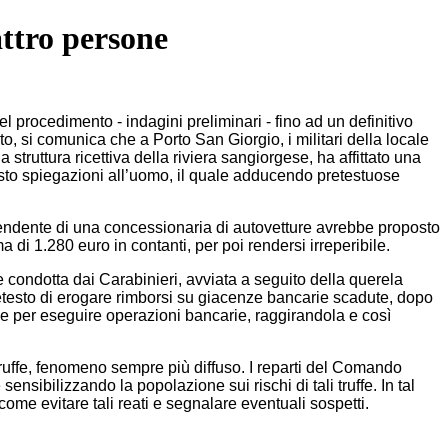
attro persone
l procedimento - indagini preliminari - fino ad un definitivo
o, si comunica che a Porto San Giorgio, i militari della locale
a struttura ricettiva della riviera sangiorgese, ha affittato una
esto spiegazioni all’uomo, il quale adducendo pretestuose
endente di una concessionaria di autovetture avrebbe proposto
 di 1.280 euro in contanti, per poi rendersi irreperibile.
ine condotta dai Carabinieri, avviata a seguito della querela
etesto di erogare rimborsi su giacenze bancarie scadute, dopo
iche per eseguire operazioni bancarie, raggirandola e così
truffe, fenomeno sempre più diffuso. I reparti del Comando
ensibilizzando la popolazione sui rischi di tali truffe. In tal
 come evitare tali reati e segnalare eventuali sospetti.