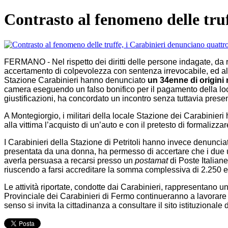
Contrasto al fenomeno delle tru
FERMANO - Nel rispetto dei diritti delle persone indagate, da ri
accertamento di colpevolezza con sentenza irrevocabile, ed al fi
Stazione Carabinieri hanno denunciato
un 34enne di origini
camera eseguendo un falso bonifico per il pagamento della loc
giustificazioni, ha concordato un incontro senza tuttavia prese
A Montegiorgio, i militari della locale Stazione dei Carabinie
alla vittima l’acquisto di un’auto e con il pretesto di formalizz
I Carabinieri della Stazione di Petritoli hanno invece denunci
presentata da una donna, ha permesso di accertare che i due u
averla persuasa a recarsi presso un
postamat
di Poste Italiane
riuscendo a farsi accreditare la somma complessiva di 2.250 
Le attività riportate, condotte dai Carabinieri, rappresentano 
Provinciale dei Carabinieri di Fermo continueranno a lavorare per 
senso si invita la cittadinanza a consultare il sito istituzional