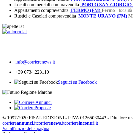
Locali commerciali compravendita
PORTO SAN GIORGIO 
Appartamenti compravendita
FERMO (FM)
Fermo
-
localit
Rustici e Casolari compravendita
MONTE URANO (FM)
M
472
info@corrierenews.it
+39 0734.223110
Seguici su Facebook
© 1997-2020 FISAL EDIZIONI - P.IVA 01265030443 - Direttore respon
corriere
annunci
.it
corriere
news
.it
corriere
incontri
.it
Vai all'inizio della pagina