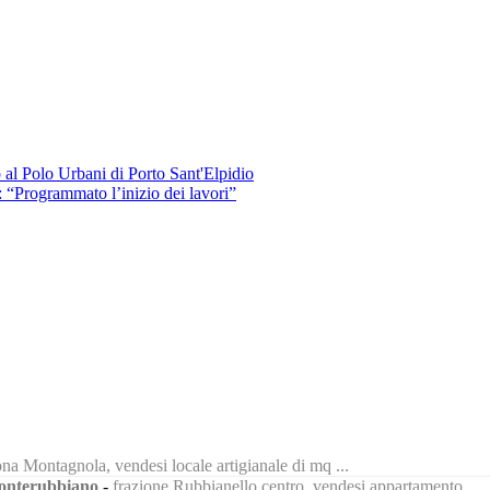
o al Polo Urbani di Porto Sant'Elpidio
: “Programmato l’inizio dei lavori”
na Montagnola, vendesi locale artigianale di mq ...
nterubbiano
-
frazione Rubbianello centro, vendesi appartamento ...