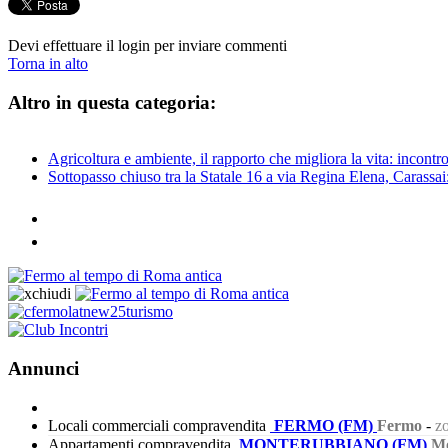
Devi effettuare il login per inviare commenti
Torna in alto
Altro in questa categoria:
Agricoltura e ambiente, il rapporto che migliora la vita: incontr
Sottopasso chiuso tra la Statale 16 a via Regina Elena, Carassai
Annunci
Locali commerciali compravendita
FERMO (FM)
Fermo
-
zo
Appartamenti compravendita
MONTERUBBIANO (FM)
Mo