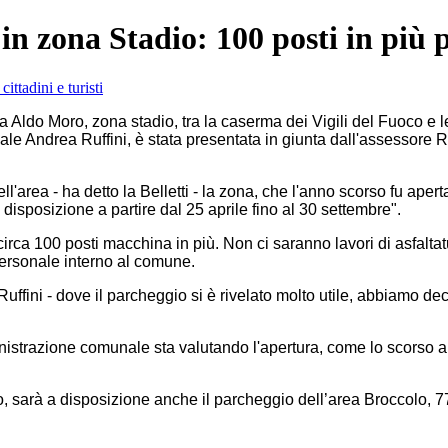
in zona Stadio: 100 posti in più pe
do Moro, zona stadio, tra la caserma dei Vigili del Fuoco e le 
nale Andrea Ruffini, è stata presentata in giunta dall'assessore 
'area - ha detto la Belletti - la zona, che l'anno scorso fu apert
a disposizione a partire dal 25 aprile fino al 30 settembre".
 circa 100 posti macchina in più. Non ci saranno lavori di asfalta
personale interno al comune.
Ruffini - dove il parcheggio si è rivelato molto utile, abbiamo de
mministrazione comunale sta valutando l'apertura, come lo scorso
o, sarà a disposizione anche il parcheggio dell’area Broccolo, 7