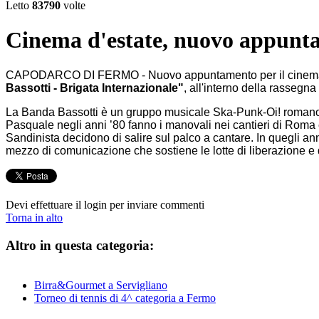
Letto
83790
volte
Cinema d'estate, nuovo appunta
CAPODARCO DI FERMO - Nuovo appuntamento per il cinema all
Bassotti - Brigata Internazionale"
, all'interno della rassegn
La Banda Bassotti è un gruppo musicale Ska-Punk-Oi! romano, u
Pasquale negli anni ’80 fanno i manovali nei cantieri di Roma e
Sandinista decidono di salire sul palco a cantare. In quegli anni
mezzo di comunicazione che sostiene le lotte di liberazione e
Devi effettuare il login per inviare commenti
Torna in alto
Altro in questa categoria:
Birra&Gourmet a Servigliano
Torneo di tennis di 4^ categoria a Fermo