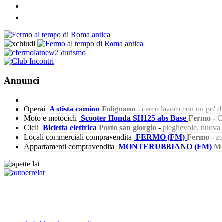
Annunci
Operai
Autista camion
Folignano
-
cerco lavoro con un po' 
Moto e motocicli
Scooter Honda SH125 abs Base
Fermo
-
C
Cicli
Bicletta elettrica
Porto san giorgio
-
pieghevole, nuova s
Locali commerciali compravendita
FERMO (FM)
Fermo
-
zo
Appartamenti compravendita
MONTERUBBIANO (FM)
Mo
461