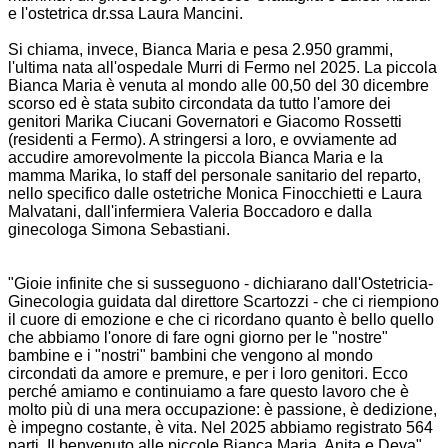
e l'ostetrica dr.ssa Laura Mancini.
Si chiama, invece, Bianca Maria e pesa 2.950 grammi,
l'ultima nata all'ospedale Murri di Fermo nel 2025. La piccola
Bianca Maria è venuta al mondo alle 00,50 del 30 dicembre
scorso ed è stata subito circondata da tutto l'amore dei
genitori Marika Ciucani Governatori e Giacomo Rossetti
(residenti a Fermo). A stringersi a loro, e ovviamente ad
accudire amorevolmente la piccola Bianca Maria e la
mamma Marika, lo staff del personale sanitario del reparto,
nello specifico dalle ostetriche Monica Finocchietti e Laura
Malvatani, dall'infermiera Valeria Boccadoro e dalla
ginecologa Simona Sebastiani.
"Gioie infinite che si susseguono - dichiarano dall'Ostetricia-
Ginecologia guidata dal direttore Scartozzi - che ci riempiono
il cuore di emozione e che ci ricordano quanto è bello quello
che abbiamo l'onore di fare ogni giorno per le "nostre"
bambine e i "nostri" bambini che vengono al mondo
circondati da amore e premure, e per i loro genitori. Ecco
perché amiamo e continuiamo a fare questo lavoro che è
molto più di una mera occupazione: è passione, è dedizione,
è impegno costante, è vita. Nel 2025 abbiamo registrato 564
parti. Il benvenuto alle piccole Bianca Maria, Anita e Deva".