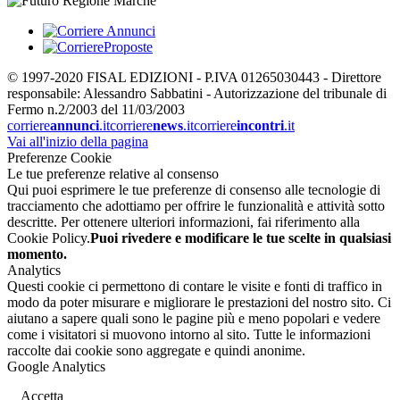
© 1997-2020 FISAL EDIZIONI - P.IVA 01265030443 - Direttore
responsabile: Alessandro Sabbatini - Autorizzazione del tribunale di
Fermo n.2/2003 del 11/03/2003
corriere
annunci
.it
corriere
news
.it
corriere
incontri
.it
Vai all'inizio della pagina
Preferenze Cookie
Le tue preferenze relative al consenso
Qui puoi esprimere le tue preferenze di consenso alle tecnologie di
tracciamento che adottiamo per offrire le funzionalità e attività sotto
descritte. Per ottenere ulteriori informazioni, fai riferimento alla
Cookie Policy.
Puoi rivedere e modificare le tue scelte in qualsiasi
momento.
Analytics
Questi cookie ci permettono di contare le visite e fonti di traffico in
modo da poter misurare e migliorare le prestazioni del nostro sito. Ci
aiutano a sapere quali sono le pagine più e meno popolari e vedere
come i visitatori si muovono intorno al sito. Tutte le informazioni
raccolte dai cookie sono aggregate e quindi anonime.
Google Analytics
Accetta