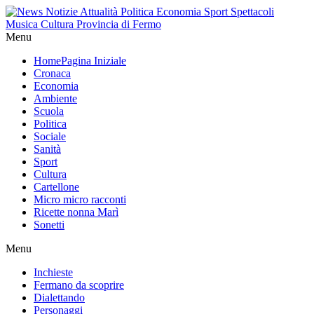
Menu
Home
Pagina Iniziale
Cronaca
Economia
Ambiente
Scuola
Politica
Sociale
Sanità
Sport
Cultura
Cartellone
Micro micro racconti
Ricette nonna Marì
Sonetti
Menu
Inchieste
Fermano da scoprire
Dialettando
Personaggi