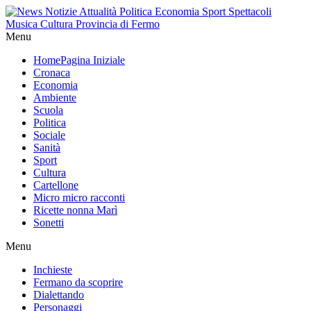
Menu
Home
Pagina Iniziale
Cronaca
Economia
Ambiente
Scuola
Politica
Sociale
Sanità
Sport
Cultura
Cartellone
Micro micro racconti
Ricette nonna Marì
Sonetti
Menu
Inchieste
Fermano da scoprire
Dialettando
Personaggi