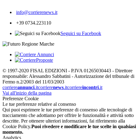
233
info@corrierenews.it
+39 0734.223110
Seguici su Facebook
© 1997-2020 FISAL EDIZIONI - P.IVA 01265030443 - Direttore
responsabile: Alessandro Sabbatini - Autorizzazione del tribunale di
Fermo n.2/2003 del 11/03/2003
corriere
annunci
.it
corriere
news
.it
corriere
incontri
.it
Vai all'inizio della pagina
Preferenze Cookie
Le tue preferenze relative al consenso
Qui puoi esprimere le tue preferenze di consenso alle tecnologie di
tracciamento che adottiamo per offrire le funzionalità e attività sotto
descritte. Per ottenere ulteriori informazioni, fai riferimento alla
Cookie Policy.
Puoi rivedere e modificare le tue scelte in qualsiasi
momento.
Analytics