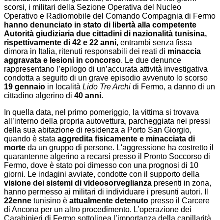
scorsi, i militari della Sezione Operativa del Nucleo
Operativo e Radiomobile del Comando Compagnia di Fermo
hanno denunciato in stato di libertà alla competente
Autorità giudiziaria due cittadini di nazionalità tunisina,
rispettivamente di 42 e 22 anni
, entrambi senza fissa
dimora in Italia, ritenuti responsabili dei reati di
minaccia
aggravata e lesioni in concorso
. Le due denunce
rappresentano l’epilogo di un’accurata attività investigativa
condotta a seguito di un grave episodio avvenuto lo scorso
19 gennaio
in località
Lido Tre Archi
di Fermo, a danno di un
cittadino algerino di
40 anni
.
In quella data, nel primo pomeriggio, la vittima si trovava
all’interno della propria autovettura, parcheggiata nei pressi
della sua abitazione di residenza a Porto San Giorgio,
quando è stata
aggredita fisicamente e minacciata di
morte
da un gruppo di persone. L'aggressione ha costretto il
quarantenne algerino a recarsi presso il Pronto Soccorso di
Fermo, dove è stato poi dimesso con una prognosi di 10
giorni. Le indagini avviate, condotte con il supporto della
visione dei sistemi di videosorveglianza
presenti in zona,
hanno permesso ai militari di individuare i presunti autori. Il
22enne
tunisino è
attualmente detenuto
presso il Carcere
di Ancona per un altro procedimento. L’operazione dei
Carabinieri di Fermo sottolinea l’importanza della capillarità