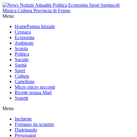
Menu
Home
Pagina Iniziale
Cronaca
Economia
Ambiente
Scuola
Politica
Sociale
Sanità
Sport
Cultura
Cartellone
Micro micro racconti
Ricette nonna Marì
Sonetti
Menu
Inchieste
Fermano da scoprire
Dialettando
Personaggi