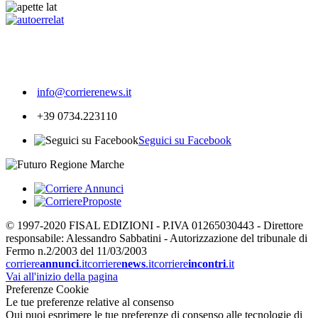
253
info@corrierenews.it
+39 0734.223110
Seguici su Facebook
© 1997-2020 FISAL EDIZIONI - P.IVA 01265030443 - Direttore
responsabile: Alessandro Sabbatini - Autorizzazione del tribunale di
Fermo n.2/2003 del 11/03/2003
corriere
annunci
.it
corriere
news
.it
corriere
incontri
.it
Vai all'inizio della pagina
Preferenze Cookie
Le tue preferenze relative al consenso
Qui puoi esprimere le tue preferenze di consenso alle tecnologie di