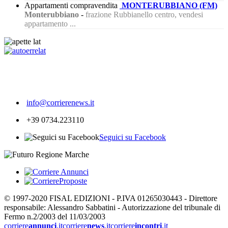
Appartamenti compravendita
MONTERUBBIANO (FM)
Monterubbiano
-
frazione Rubbianello centro, vendesi
appartamento ...
196
info@corrierenews.it
+39 0734.223110
Seguici su Facebook
© 1997-2020 FISAL EDIZIONI - P.IVA 01265030443 - Direttore
responsabile: Alessandro Sabbatini - Autorizzazione del tribunale di
Fermo n.2/2003 del 11/03/2003
corriere
annunci
.it
corriere
news
.it
corriere
incontri
.it