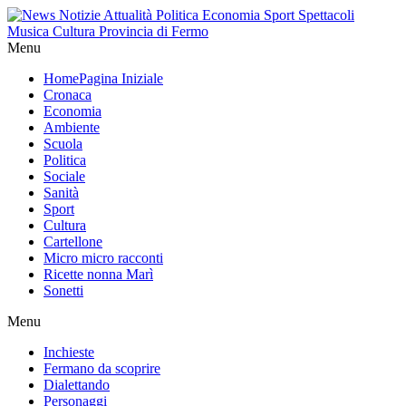
Menu
Home
Pagina Iniziale
Cronaca
Economia
Ambiente
Scuola
Politica
Sociale
Sanità
Sport
Cultura
Cartellone
Micro micro racconti
Ricette nonna Marì
Sonetti
Menu
Inchieste
Fermano da scoprire
Dialettando
Personaggi