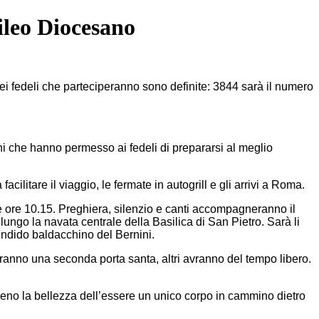
ileo Diocesano
i fedeli che parteciperanno sono definite: 3844 sarà il numero
ni che hanno permesso ai fedeli di prepararsi al meglio
acilitare il viaggio, le fermate in autogrill e gli arrivi a Roma.
alle ore 10.15. Preghiera, silenzio e canti accompagneranno il
 lungo la navata centrale della Basilica di San Pietro. Sarà li
lendido baldacchino del Bernini.
anno una seconda porta santa, altri avranno del tempo libero.
ieno la bellezza dell’essere un unico corpo in cammino dietro