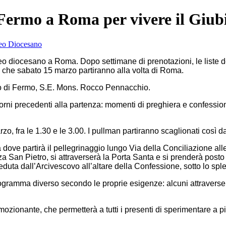
 Fermo a Roma per vivere il Giub
eo diocesano a Roma. Dopo settimane di prenotazioni, le liste de
si, che sabato 15 marzo partiranno alla volta di Roma.
scovo di Fermo, S.E. Mons. Rocco Pennacchio.
iorni precedenti alla partenza: momenti di preghiera e confessio
o, fra le 1.30 e le 3.00. I pullman partiranno scaglionati così da f
, da dove partirà il pellegrinaggio lungo Via della Conciliazione 
azza San Pietro, si attraverserà la Porta Santa e si prenderà posto
ieduta dall’Arcivescovo all’altare della Confessione, sotto lo sp
gramma diverso secondo le proprie esigenze: alcuni attraverser
zionante, che permetterà a tutti i presenti di sperimentare a p