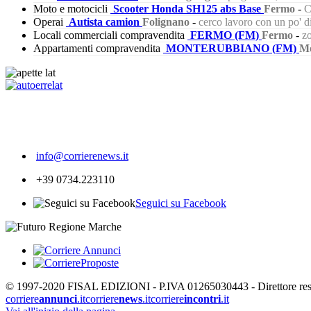
Moto e motocicli
Scooter Honda SH125 abs Base
Fermo
-
C
Operai
Autista camion
Folignano
-
cerco lavoro con un po' 
Locali commerciali compravendita
FERMO (FM)
Fermo
-
zo
Appartamenti compravendita
MONTERUBBIANO (FM)
Mo
318
info@corrierenews.it
+39 0734.223110
Seguici su Facebook
© 1997-2020 FISAL EDIZIONI - P.IVA 01265030443 - Direttore respon
corriere
annunci
.it
corriere
news
.it
corriere
incontri
.it