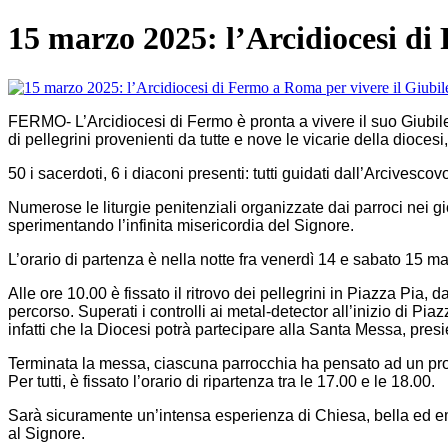
15 marzo 2025: l’Arcidiocesi di
FERMO- L’Arcidiocesi di Fermo è pronta a vivere il suo Giubil
di pellegrini provenienti da tutte e nove le vicarie della dioce
50 i sacerdoti, 6 i diaconi presenti: tutti guidati dall’Arcive
Numerose le liturgie penitenziali organizzate dai parroci nei g
sperimentando l’infinita misericordia del Signore.
L’orario di partenza è nella notte fra venerdì 14 e sabato 15 marz
Alle ore 10.00 è fissato il ritrovo dei pellegrini in Piazza Pia
percorso. Superati i controlli ai metal-detector all’inizio di Pi
infatti che la Diocesi potrà partecipare alla Santa Messa, pres
Terminata la messa, ciascuna parrocchia ha pensato ad un pro
Per tutti, è fissato l’orario di ripartenza tra le 17.00 e le 18.00.
Sarà sicuramente un’intensa esperienza di Chiesa, bella ed emo
al Signore.